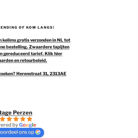
ENDING OF KOM LANGS!
en kelims gratis verzonden in NL tot
line bestelling. Zwaardere tapijten
en gereduceerd tarief. Klik hier
arden en retourbeleid.
oeken? Herenstraat 31, 2313AE
tage Perzen
ered by
G
o
o
g
l
e
oordeel ons op