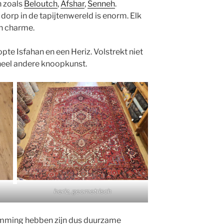
 zoals
Beloutch
,
Afshar
,
Senneh
.
 dorp in de tapijtenwereld is enorm. Elk
en charme.
te Isfahan en een Heriz. Volstrekt niet
heel andere knoopkunst.
heriz, geometrisch
emming hebben zijn dus duurzame