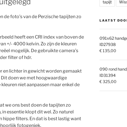
 uitgelegd
tapijt
Wis
 de foto’s van de Perzische tapijten zo
LAATST DOO
orbeeld heeft een CRI index van boven de
091x62 handgek
n +/- 4000 kelvin. Zo zijn de kleuren
ID27938
 reëel mogelijk. De gebruikte camera’s
€
135,00
r filter of hdr.
090 rond handg
r en lichter in gewicht worden gemaakt
ID31394
n. Dit doen we met hoogwaardige
€
325,00
 kleuren niet aanpassen maar enkel de
at we ons best doen de tapijten zo
 in essentie klopt dit wel. Zo naturel
ippe filters. En dat is best lastig want
hoorlijk fotogeniek.