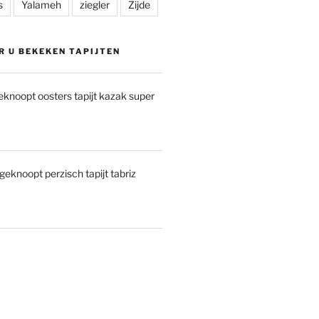
s
Yalameh
ziegler
Zijde
R U BEKEKEN TAPIJTEN
noopt oosters tapijt kazak super
eknoopt perzisch tapijt tabriz