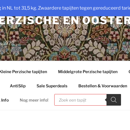
ng in NL tot 31,5 kg. Zwaardere tapijten tegen gereduceerd tarie
PERZISCHE EN OOSTE
ds 1978
Kleine Perzische tapijten
Middelgrote Perzische tapijten
AntiSlip
Sale Superdeals
Bestellen & Voorwaarden
Producten
zoeken
 Info
Nog meer info!