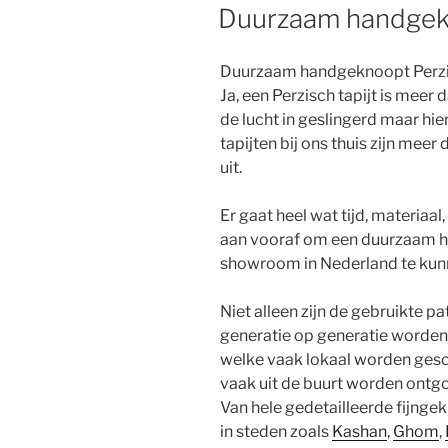
OP
Duurzaam handgekn
Duurzaam handgeknoopt Perzis
Ja, een Perzisch tapijt is mee
de lucht in geslingerd maar hier
tapijten bij ons thuis zijn meer
uit.
Er gaat heel wat tijd, materiaa
aan vooraf om een duurzaam ha
showroom in Nederland te kunn
Niet alleen zijn de gebruikte 
generatie op generatie worde
welke vaak lokaal worden gesc
vaak uit de buurt worden ontg
Van hele gedetailleerde fijnge
in steden zoals
Kashan
,
Ghom
,