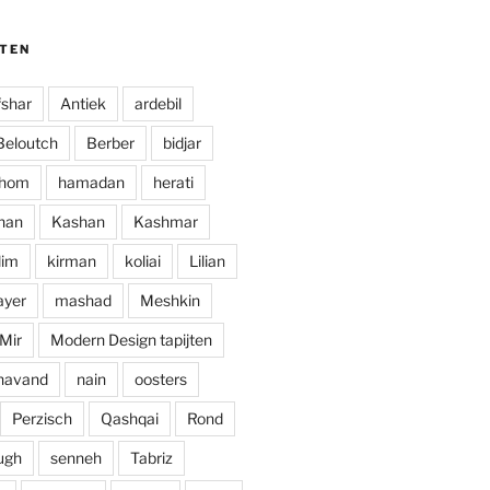
edereen aan willen raden.
JTEN
fshar
Antiek
ardebil
Beloutch
Berber
bidjar
hom
hamadan
herati
han
Kashan
Kashmar
lim
kirman
koliai
Lilian
ayer
mashad
Meshkin
Mir
Modern Design tapijten
havand
nain
oosters
Perzisch
Qashqai
Rond
ugh
senneh
Tabriz