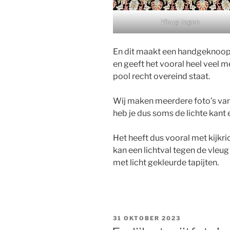
Vleug tegen
En dit maakt een handgeknoopt 
en geeft het vooral heel veel 
pool recht overeind staat.
Wij maken meerdere foto’s van 
heb je dus soms de lichte kant
Het heeft dus vooral met kijkr
kan een lichtval tegen de vleu
met licht gekleurde tapijten.
GEPLAATST
31 OKTOBER 2023
OP