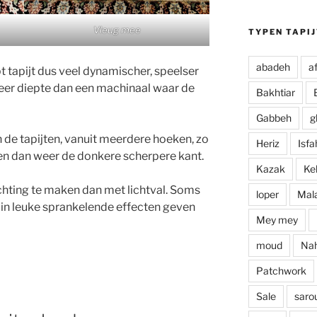
zaak aan i
Vleug mee
TYPEN TAPI
abadeh
a
tapijt dus veel dynamischer, speelser
meer diepte dan een machinaal waar de
Bakhtiar
Gabbeh
g
de tapijten, vanuit meerdere hoeken, zo
Heriz
Isfa
 en dan weer de donkere scherpere kant.
Kazak
Ke
ichting te maken dan met lichtval. Soms
loper
Mal
g in leuke sprankelende effecten geven
Mey mey
moud
Na
Patchwork
Sale
saro