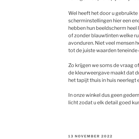
Wel heeft het door u gebruikt
scherminstellingen hier een e
hebben hun beeldscherm heel lev
of zonder blauwtinten welke ru
avonduren. Niet veel mensen 
tot de juiste waarden teneinde
Zo krijgen we soms de vraag o
de kleurweergave maakt dat dus 
het tapijt thuis in huis neerlegt 
In onze winkel dus geen gedempt
licht zodat u elk detail goed kun
GEPLAATST
13 NOVEMBER 2022