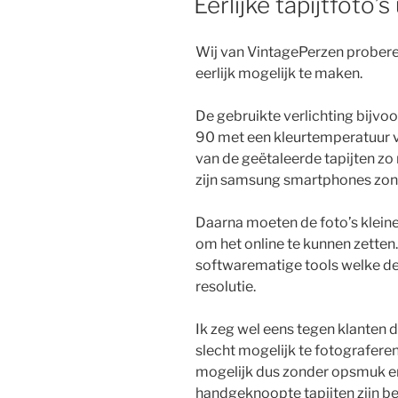
Eerlijke tapijtfoto’s
Wij van VintagePerzen proberen
eerlijk mogelijk te maken.
De gebruikte verlichting bijvo
90 met een kleurtemperatuur va
van de geëtaleerde tapijten zo
zijn samsung smartphones zonde
Daarna moeten de foto’s kleine
om het online te kunnen zette
softwarematige tools welke de
resolutie.
Ik zeg wel eens tegen klanten d
slecht mogelijk te fotograferen,
mogelijk dus zonder opsmuk en h
handgeknoopte tapijten zijn be