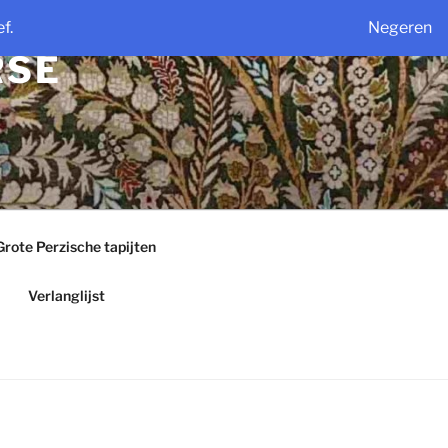
f.
Negeren
RSE
Grote Perzische tapijten
Verlanglijst