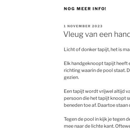
NOG MEER INFO!
GEPLAATST
1 NOVEMBER 2023
OP
Vleug van een hand
Licht of donker tapijt, het is ma
Elk handgeknoopt tapijt heeft
richting waarin de pool staat. D
gezien.
Een tapijt wordt vrijwel altij
persoon die het tapijt knoopt s
beneden toe af. Daartoe staan d
Tegen de pool in kijk je tegen 
mee naar de lichte kant. Oftewe