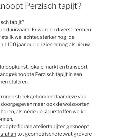
oopt Perzisch tapijt?
ch tapijt?
r dan duurzaam! Er worden diverse termen
 sta ik wel achter, sterker nog; de
 dan 100 jaar oud en zien er nog als nieuw
l, knoopkunst, lokale markt en transport
ndgeknoopte Perzisch tapijt in een
en etaleren.
patronen streekgebonden daar deze van
n doorgegeven maar ook de wolsoorten
horen, alsmede de kleurstoffen welke
onnen.
knoopte florale ateliertapijten geknoopt
Isfahan
tot geometrische ietwat grovere