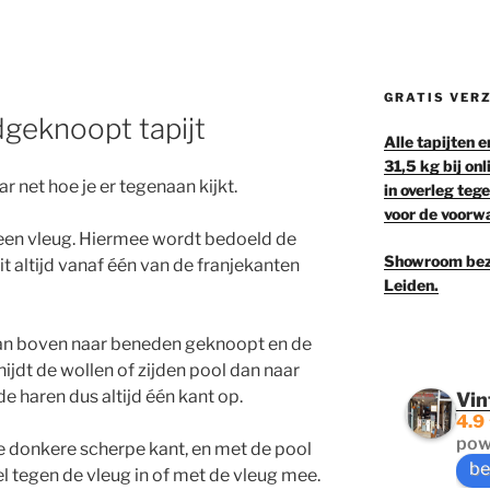
GRATIS VERZ
geknoopt tapijt
Alle tapijten 
31,5 kg bij on
ar net hoe je er tegenaan kijkt.
in overleg teg
voor de voorwa
 een vleug. Hiermee wordt bedoeld de
Showroom bez
it altijd vanaf één van de franjekanten
Leiden.
d van boven naar beneden geknoopt en de
nijdt de wollen of zijden pool dan naar
e haren dus altijd één kant op.
Vin
4.9
pow
de donkere scherpe kant, en met de pool
be
l tegen de vleug in of met de vleug mee.