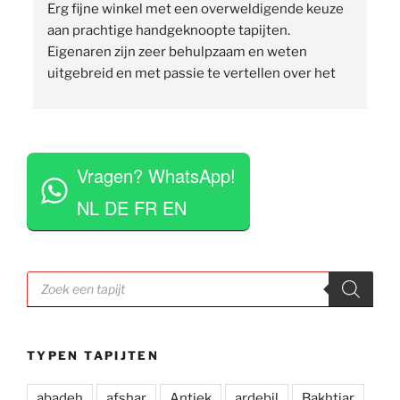
Erg fijne winkel met een overweldigende keuze 
 
aan prachtige handgeknoopte tapijten. 
p
Eigenaren zijn zeer behulpzaam en weten 
uitgebreid en met passie te vertellen over het 
assortiment, de herkomst en het ambacht. Ze 
staan klaar om vragen te beantwoorden en 
vinden het geen moeite om verschillende 
 
tapijten voor je uit te rollen. Tegelijkertijd niet 
Vragen? WhatsApp!
opdringerig en geven je rustig de tijd om je 
eigen keuze te maken. Tevens erg competitieve 
NL DE FR EN
prijzen. Al met al een zeer positieve ervaring en 
zou deze zaak aan iedereen aan willen raden.
Producten
zoeken
TYPEN TAPIJTEN
abadeh
afshar
Antiek
ardebil
Bakhtiar