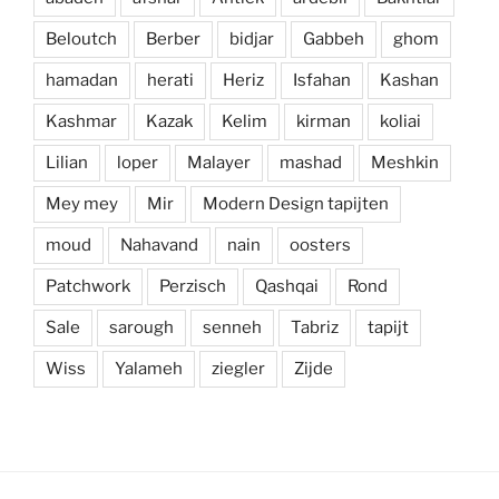
Beloutch
Berber
bidjar
Gabbeh
ghom
hamadan
herati
Heriz
Isfahan
Kashan
Kashmar
Kazak
Kelim
kirman
koliai
Lilian
loper
Malayer
mashad
Meshkin
Mey mey
Mir
Modern Design tapijten
moud
Nahavand
nain
oosters
Patchwork
Perzisch
Qashqai
Rond
Sale
sarough
senneh
Tabriz
tapijt
Wiss
Yalameh
ziegler
Zijde