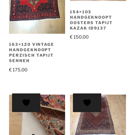
154×103
HANDGEKNOOPT
OOSTERS TAPIJT
KAZAK ID9137
€
150,00
163×120 VINTAGE
HANDGEKNOOPT
PERZISCH TAPIJT
SENNEH
€
175,00