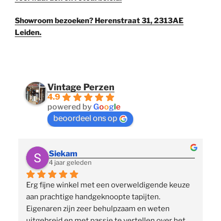
Showroom bezoeken? Herenstraat 31, 2313AE
Leiden.
Vintage Perzen
4.9
powered by
G
o
o
g
l
e
beoordeel ons op
Siekam
4 jaar geleden
Erg fijne winkel met een overweldigende keuze 
 
aan prachtige handgeknoopte tapijten. 
p
Eigenaren zijn zeer behulpzaam en weten 
uitgebreid en met passie te vertellen over het 