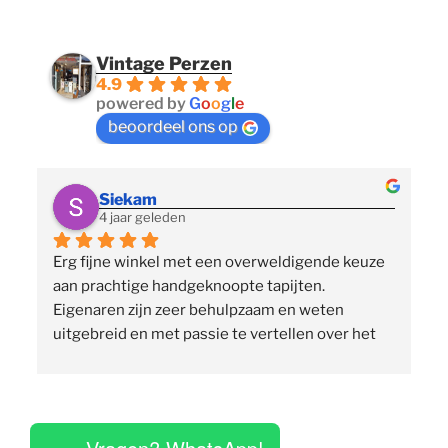
Vintage Perzen
4.9
powered by
G
o
o
g
l
e
beoordeel ons op
Siekam
4 jaar geleden
Erg fijne winkel met een overweldigende keuze 
 
aan prachtige handgeknoopte tapijten. 
p
Eigenaren zijn zeer behulpzaam en weten 
uitgebreid en met passie te vertellen over het 
assortiment, de herkomst en het ambacht. Ze 
staan klaar om vragen te beantwoorden en 
vinden het geen moeite om verschillende 
 
tapijten voor je uit te rollen. Tegelijkertijd niet 