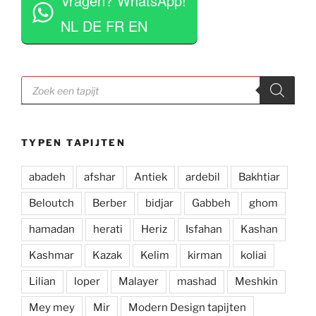
Vragen? WhatsApp!
opdringerig en geven je rustig de tijd om je 
eigen keuze te maken. Tevens erg competitieve 
NL DE FR EN
prijzen. Al met al een zeer positieve ervaring en 
zou deze zaak aan iedereen aan willen raden.
Producten
zoeken
TYPEN TAPIJTEN
abadeh
afshar
Antiek
ardebil
Bakhtiar
Beloutch
Berber
bidjar
Gabbeh
ghom
hamadan
herati
Heriz
Isfahan
Kashan
Kashmar
Kazak
Kelim
kirman
koliai
Lilian
loper
Malayer
mashad
Meshkin
Mey mey
Mir
Modern Design tapijten