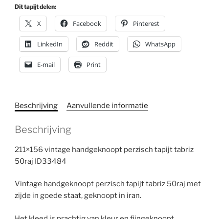
Dit tapijt delen:
X
Facebook
Pinterest
LinkedIn
Reddit
WhatsApp
E-mail
Print
Beschrijving
Aanvullende informatie
Beschrijving
211×156 vintage handgeknoopt perzisch tapijt tabriz
50raj ID33484
Vintage handgeknoopt perzisch tapijt tabriz 50raj met
zijde in goede staat, geknoopt in iran.
Het kleed is prachtig van kleur en fijngeknoopt.