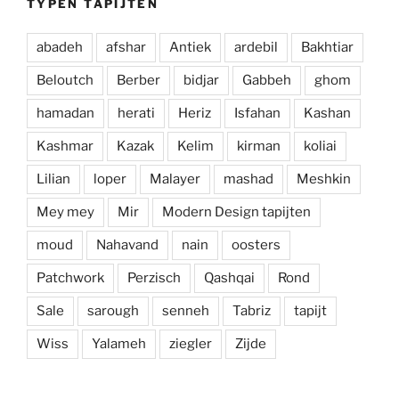
TYPEN TAPIJTEN
abadeh
afshar
Antiek
ardebil
Bakhtiar
Beloutch
Berber
bidjar
Gabbeh
ghom
hamadan
herati
Heriz
Isfahan
Kashan
Kashmar
Kazak
Kelim
kirman
koliai
Lilian
loper
Malayer
mashad
Meshkin
Mey mey
Mir
Modern Design tapijten
moud
Nahavand
nain
oosters
Patchwork
Perzisch
Qashqai
Rond
Sale
sarough
senneh
Tabriz
tapijt
Wiss
Yalameh
ziegler
Zijde