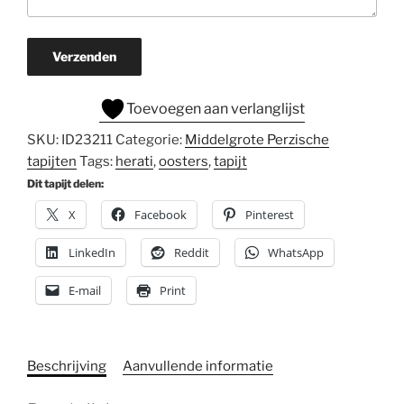
Verzenden
Toevoegen aan verlanglijst
SKU:
ID23211
Categorie:
Middelgrote Perzische
tapijten
Tags:
herati
,
oosters
,
tapijt
Dit tapijt delen:
X
Facebook
Pinterest
LinkedIn
Reddit
WhatsApp
E-mail
Print
Beschrijving
Aanvullende informatie