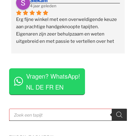
Siekam
4 jaar geleden
Erg fijne winkel met een overweldigende keuze 
 
aan prachtige handgeknoopte tapijten. 
p
Eigenaren zijn zeer behulpzaam en weten 
uitgebreid en met passie te vertellen over het 
assortiment, de herkomst en het ambacht. Ze 
staan klaar om vragen te beantwoorden en 
vinden het geen moeite om verschillende 
 
tapijten voor je uit te rollen. Tegelijkertijd niet 
Vragen? WhatsApp!
opdringerig en geven je rustig de tijd om je 
eigen keuze te maken. Tevens erg competitieve 
NL DE FR EN
prijzen. Al met al een zeer positieve ervaring en 
zou deze zaak aan iedereen aan willen raden.
Producten
zoeken