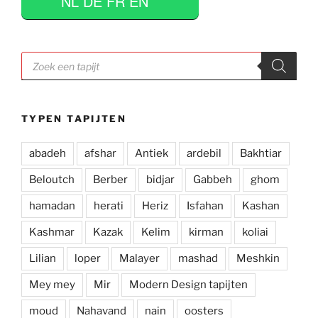
NL DE FR EN
prijzen. Al met al een zeer positieve ervaring en 
zou deze zaak aan iedereen aan willen raden.
Producten
zoeken
TYPEN TAPIJTEN
abadeh
afshar
Antiek
ardebil
Bakhtiar
Beloutch
Berber
bidjar
Gabbeh
ghom
hamadan
herati
Heriz
Isfahan
Kashan
Kashmar
Kazak
Kelim
kirman
koliai
Lilian
loper
Malayer
mashad
Meshkin
Mey mey
Mir
Modern Design tapijten
moud
Nahavand
nain
oosters