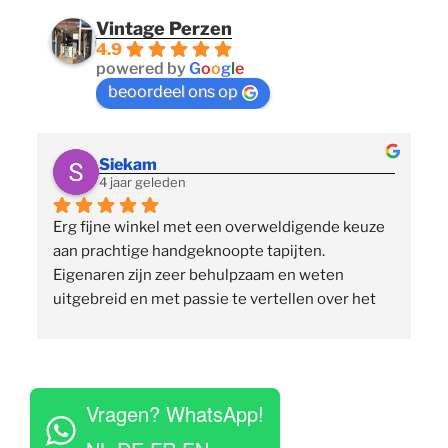
Vintage Perzen
4.9
powered by
G
o
o
g
l
e
beoordeel ons op
Siekam
4 jaar geleden
Erg fijne winkel met een overweldigende keuze 
 
aan prachtige handgeknoopte tapijten. 
p
Eigenaren zijn zeer behulpzaam en weten 
uitgebreid en met passie te vertellen over het 
assortiment, de herkomst en het ambacht. Ze 
staan klaar om vragen te beantwoorden en 
vinden het geen moeite om verschillende 
 
tapijten voor je uit te rollen. Tegelijkertijd niet 
Vragen? WhatsApp!
opdringerig en geven je rustig de tijd om je 
eigen keuze te maken. Tevens erg competitieve 