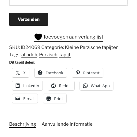
Verzenden
Toevoegen aan verlanglijst
SKU:
ID24069
Categorie:
Kleine Perzische tapijten
Tags:
abadeh
,
Perzisch
,
tapijt
Dit tapijt delen:
X
Facebook
Pinterest
LinkedIn
Reddit
WhatsApp
E-mail
Print
Beschrijving
Aanvullende informatie