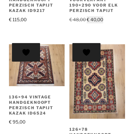
PERZISCH TAPIJT
190×290 VOOR ELK
KAZAK ID9217
PERZISCH TAPIJT
Oorspronkelijke
Huidige
€
115,00
€
48,00
€
40,00
prijs
prijs
was:
is:
€ 48,00.
€ 40,00.
136×94 VINTAGE
HANDGEKNOOPT
PERZISCH TAPIJT
KAZAK ID6524
€
95,00
126×78