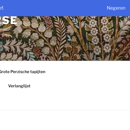
f.
Negeren
RSE
Grote Perzische tapijten
Verlanglijst