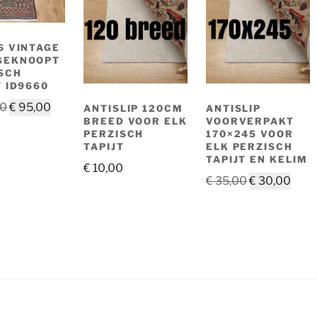
6 VINTAGE
GEKNOOPT
SCH
T ID9660
Oorspronkelijke
Huidige
00
€
95,00
ANTISLIP 120CM
ANTISLIP
BREED VOOR ELK
VOORVERPAKT
prijs
prijs
PERZISCH
170×245 VOOR
was:
is:
TAPIJT
ELK PERZISCH
€ 135,00.
€ 95,00.
TAPIJT EN KELIM
€
10,00
Oorspronkeli
Huid
€
35,00
€
30,00
prijs
prijs
was:
is:
€ 35,00.
€ 30