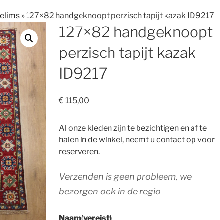
Kelims
»
127×82 handgeknoopt perzisch tapijt kazak ID9217
127×82 handgeknoopt
perzisch tapijt kazak
ID9217
€
115,00
Al onze kleden zijn te bezichtigen en af te
halen in de winkel, neemt u contact op voor
reserveren.
Verzenden is geen probleem, we
bezorgen ook in de regio
Naam
(vereist)