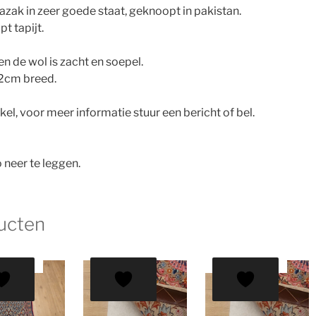
zak in zeer goede staat, geknoopt in pakistan.
 tapijt.
en de wol is zacht en soepel.
82cm breed.
nkel, voor meer informatie stuur een bericht of bel.
 neer te leggen.
ucten
EDING!
AANBIEDING!