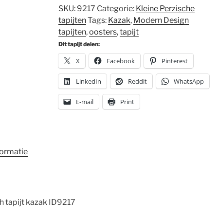
SKU:
9217
Categorie:
Kleine Perzische
tapijten
Tags:
Kazak
,
Modern Design
tapijten
,
oosters
,
tapijt
Dit tapijt delen:
X
Facebook
Pinterest
LinkedIn
Reddit
WhatsApp
E-mail
Print
formatie
 tapijt kazak ID9217