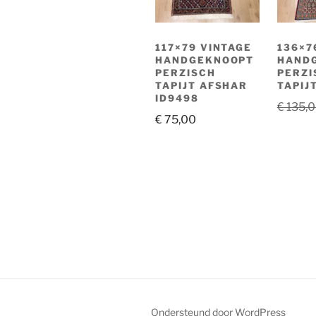
117×79 VINTAGE
136×7
HANDGEKNOOPT
HAND
PERZISCH
PERZI
TAPIJT AFSHAR
TAPIJ
ID9498
€
135,
€
75,00
Ondersteund door WordPress