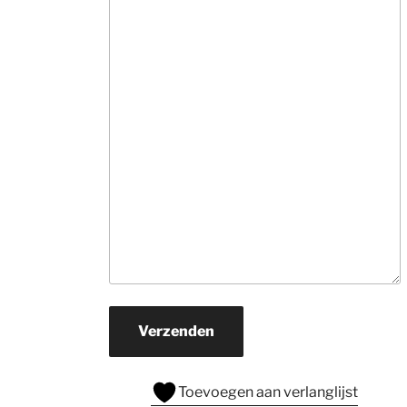
informatie. Ne
veel tijd, hebben
snel in de gaten
wat je zoekt en 
rollen hun 
suggesties 
onvermoeibaar u
De prijzen zijn v
ons prima.Zoek j
een mooi 
kwaliteits tapijt
daar naar toe. H
je een wat 
beperkter budg
ga er dan zeker 
Verzenden
naar toe.
Toevoegen aan verlanglijst