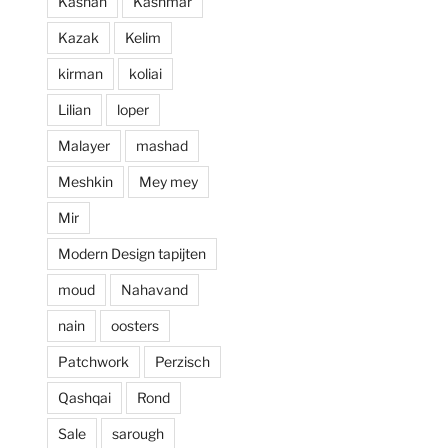
Kashan
Kashmar
prijzen. Al met al 
Kazak
Kelim
een zeer positieve 
ervaring en zou 
kirman
koliai
deze zaak aan 
Lilian
loper
iedereen aan 
willen raden.
Malayer
mashad
Meshkin
Mey mey
Mir
Modern Design tapijten
moud
Nahavand
nain
oosters
Patchwork
Perzisch
Qashqai
Rond
Sale
sarough