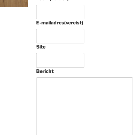
E-mailadres
(vereist)
Site
4 jaar gel
Prachtig rond 
Bericht
Tabriz raj met zi
tapijt aangescha
Tamelijk uniek. 
Deze 
ondernemers zij
vakkundig, 
buitengewoon 
vriendelijk en 
geven heel veel