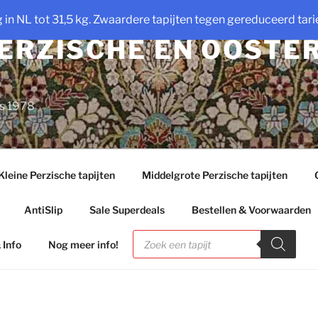
ng in NL tot 31,5 kg. Zwaardere tapijten tegen gereduceerd tarie
PERZISCHE EN OOSTE
ds 1978
Kleine Perzische tapijten
Middelgrote Perzische tapijten
AntiSlip
Sale Superdeals
Bestellen & Voorwaarden
Producten
zoeken
 Info
Nog meer info!