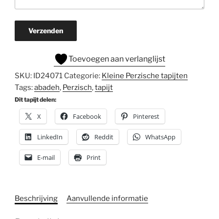
Verzenden
Toevoegen aan verlanglijst
SKU:
ID24071
Categorie:
Kleine Perzische tapijten
Tags:
abadeh
,
Perzisch
,
tapijt
Dit tapijt delen:
X
Facebook
Pinterest
LinkedIn
Reddit
WhatsApp
E-mail
Print
Beschrijving
Aanvullende informatie