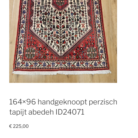
164×96 handgeknoopt perzisch
tapijt abedeh ID24071
€
225,00