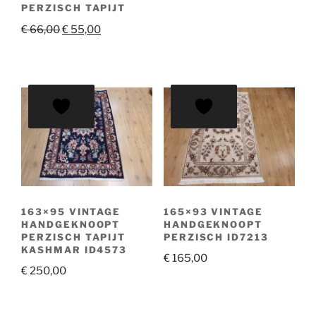
PERZISCH TAPIJT
Oorspronkelijke
Huidige
€
66,00
€
55,00
prijs
prijs
was:
is:
€ 66,00.
€ 55,00.
163×95 VINTAGE
165×93 VINTAGE
HANDGEKNOOPT
HANDGEKNOOPT
PERZISCH TAPIJT
PERZISCH ID7213
KASHMAR ID4573
€
165,00
€
250,00