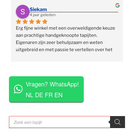
Siekam
4 jaar geleden
Erg fijne winkel met een overweldigende keuze 
 
aan prachtige handgeknoopte tapijten. 
p
Eigenaren zijn zeer behulpzaam en weten 
uitgebreid en met passie te vertellen over het 
assortiment, de herkomst en het ambacht. Ze 
staan klaar om vragen te beantwoorden en 
vinden het geen moeite om verschillende 
 
tapijten voor je uit te rollen. Tegelijkertijd niet 
Vragen? WhatsApp!
opdringerig en geven je rustig de tijd om je 
eigen keuze te maken. Tevens erg competitieve 
NL DE FR EN
prijzen. Al met al een zeer positieve ervaring en 
zou deze zaak aan iedereen aan willen raden.
Producten
zoeken