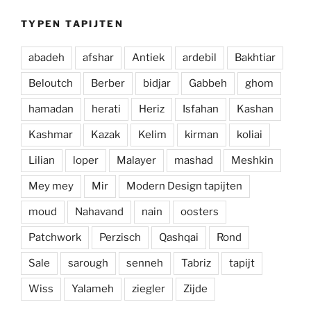
TYPEN TAPIJTEN
abadeh
afshar
Antiek
ardebil
Bakhtiar
Beloutch
Berber
bidjar
Gabbeh
ghom
hamadan
herati
Heriz
Isfahan
Kashan
Kashmar
Kazak
Kelim
kirman
koliai
Lilian
loper
Malayer
mashad
Meshkin
Mey mey
Mir
Modern Design tapijten
moud
Nahavand
nain
oosters
Patchwork
Perzisch
Qashqai
Rond
Sale
sarough
senneh
Tabriz
tapijt
Wiss
Yalameh
ziegler
Zijde