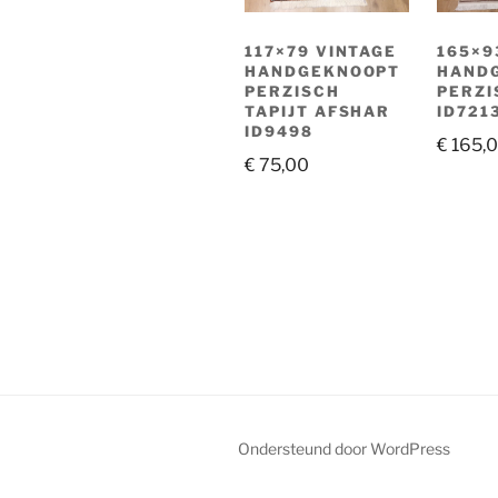
117×79 VINTAGE
165×9
HANDGEKNOOPT
HAND
PERZISCH
PERZI
TAPIJT AFSHAR
ID721
ID9498
€
165,
€
75,00
Ondersteund door WordPress