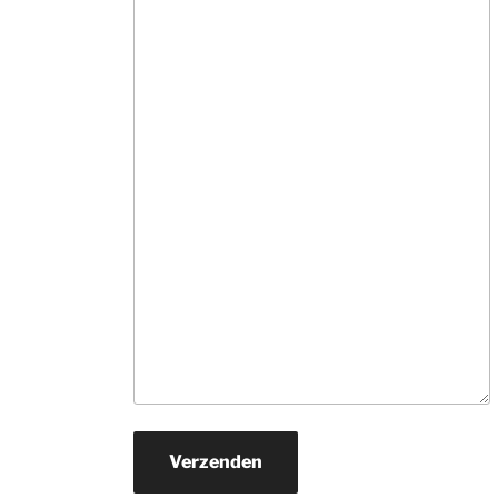
informatie. Ne
veel tijd, hebben
snel in de gaten
wat je zoekt en 
rollen hun 
suggesties 
onvermoeibaar u
De prijzen zijn v
ons prima.Zoek j
een mooi 
kwaliteits tapijt
daar naar toe. H
je een wat 
beperkter budg
ga er dan zeker 
naar toe.
Verzenden