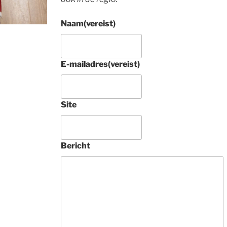
Naam
(vereist)
E-mailadres
(vereist)
4 jaar gel
Site
Prachtig rond 
Tabriz raj met zi
tapijt aangescha
Bericht
Tamelijk uniek. 
Deze 
ondernemers zij
vakkundig, 
buitengewoon 
vriendelijk en 
geven heel veel