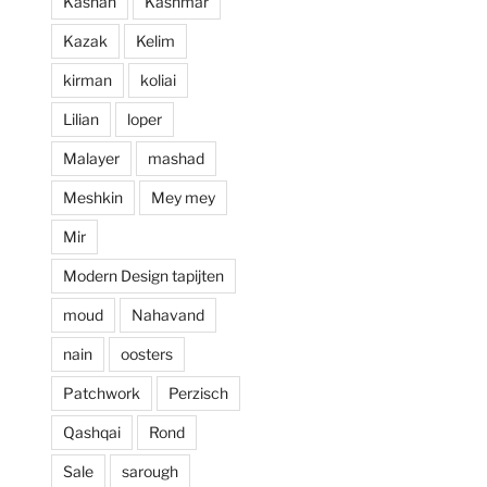
Kashan
Kashmar
prijzen. Al met al 
Kazak
Kelim
een zeer positieve 
ervaring en zou 
kirman
koliai
deze zaak aan 
Lilian
loper
iedereen aan 
willen raden.
Malayer
mashad
Meshkin
Mey mey
Mir
Modern Design tapijten
moud
Nahavand
nain
oosters
Patchwork
Perzisch
Qashqai
Rond
Sale
sarough