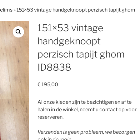
Kelims
»
151×53 vintage handgeknoopt perzisch tapijt ghom
151×53 vintage
handgeknoopt
perzisch tapijt ghom
ID8838
€
195,00
Al onze kleden zijn te bezichtigen en af te
halen in de winkel, neemt u contact op voor
reserveren.
Verzenden is geen probleem, we bezorgen
ook in de regio.