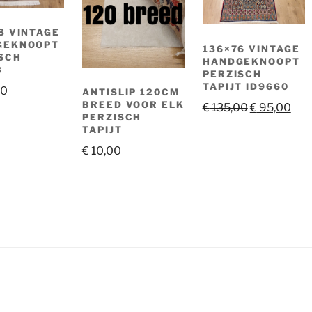
3 VINTAGE
GEKNOOPT
136×76 VINTAGE
SCH
HANDGEKNOOPT
3
PERZISCH
TAPIJT ID9660
00
ANTISLIP 120CM
BREED VOOR ELK
Oorspronkel
Hui
€
135,00
€
95,00
PERZISCH
prijs
prij
TAPIJT
was:
is:
€
10,00
€ 135,00.
€ 95