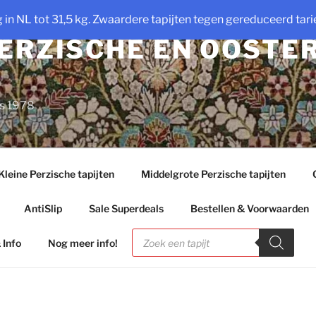
ng in NL tot 31,5 kg. Zwaardere tapijten tegen gereduceerd tarie
PERZISCHE EN OOSTE
ds 1978
Kleine Perzische tapijten
Middelgrote Perzische tapijten
AntiSlip
Sale Superdeals
Bestellen & Voorwaarden
Producten
zoeken
 Info
Nog meer info!