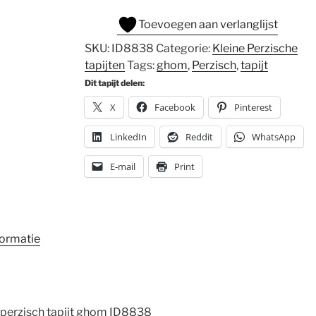
Toevoegen aan verlanglijst
SKU:
ID8838
Categorie:
Kleine Perzische
tapijten
Tags:
ghom
,
Perzisch
,
tapijt
Dit tapijt delen:
X
Facebook
Pinterest
LinkedIn
Reddit
WhatsApp
E-mail
Print
formatie
perzisch tapijt ghom ID8838