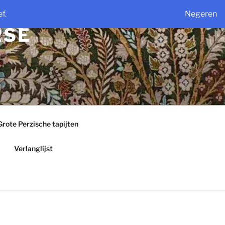
f.
Negeren
RSE
Grote Perzische tapijten
Verlanglijst