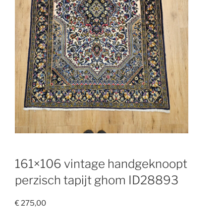
161×106 vintage handgeknoopt
perzisch tapijt ghom ID28893
€
275,00