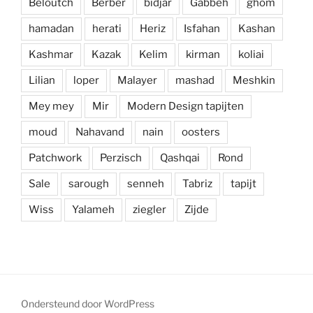
Beloutch
Berber
bidjar
Gabbeh
ghom
hamadan
herati
Heriz
Isfahan
Kashan
Kashmar
Kazak
Kelim
kirman
koliai
Lilian
loper
Malayer
mashad
Meshkin
Mey mey
Mir
Modern Design tapijten
moud
Nahavand
nain
oosters
Patchwork
Perzisch
Qashqai
Rond
Sale
sarough
senneh
Tabriz
tapijt
Wiss
Yalameh
ziegler
Zijde
Ondersteund door WordPress