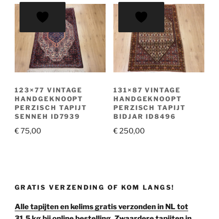
123×77 VINTAGE
131×87 VINTAGE
HANDGEKNOOPT
HANDGEKNOOPT
PERZISCH TAPIJT
PERZISCH TAPIJT
SENNEH ID7939
BIDJAR ID8496
€
75,00
€
250,00
GRATIS VERZENDING OF KOM LANGS!
Alle tapijten en kelims gratis verzonden in NL tot
31,5 kg bij online bestelling. Zwaardere tapijten in