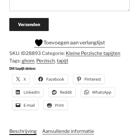
Verzenden
Toevoegen aan verlanglijst
SKU:
ID28893
Categorie:
Kleine Perzische tapijten
Tags:
ghom
,
Perzisch
,
tapijt
Dit tapijt delen:
X
Facebook
Pinterest
LinkedIn
Reddit
WhatsApp
E-mail
Print
Beschrijving
Aanvullende informatie