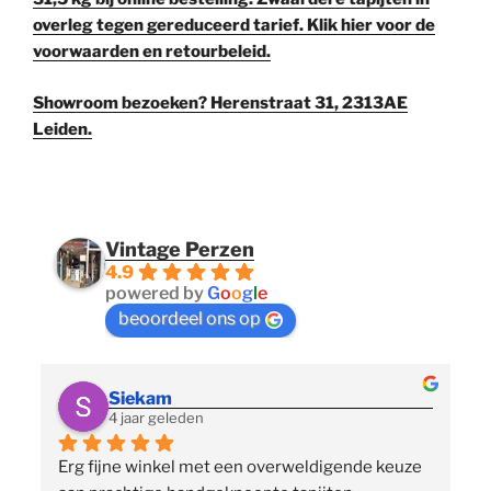
overleg tegen gereduceerd tarief. Klik hier voor de
voorwaarden en retourbeleid.
Showroom bezoeken? Herenstraat 31, 2313AE
Leiden.
Vintage Perzen
4.9
powered by
G
o
o
g
l
e
beoordeel ons op
Siekam
4 jaar geleden
Erg fijne winkel met een overweldigende keuze 