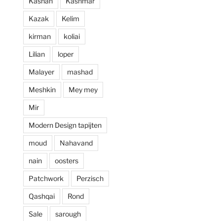
Kashan
Kashmar
prijzen. Al met al 
Kazak
Kelim
een zeer positieve 
ervaring en zou 
kirman
koliai
deze zaak aan 
Lilian
loper
iedereen aan 
willen raden.
Malayer
mashad
Meshkin
Mey mey
Mir
Modern Design tapijten
moud
Nahavand
nain
oosters
Patchwork
Perzisch
Qashqai
Rond
Sale
sarough