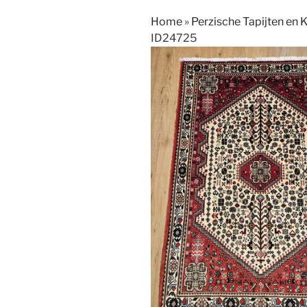
Home
»
Perzische Tapijten en 
ID24725