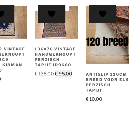
AANBIEDING!
2 VINTAGE
136×76 VINTAGE
GEKNOOPT
HANDGEKNOOPT
SCH
PERZISCH
T KIRMAN
TAPIJT ID9660
0
Oorspronkelijke
Huidige
€
135,00
€
95,00
ANTISLIP 120CM
0
BREED VOOR ELK
prijs
prijs
PERZISCH
was:
is:
TAPIJT
€ 135,00.
€ 95,00.
€
10,00