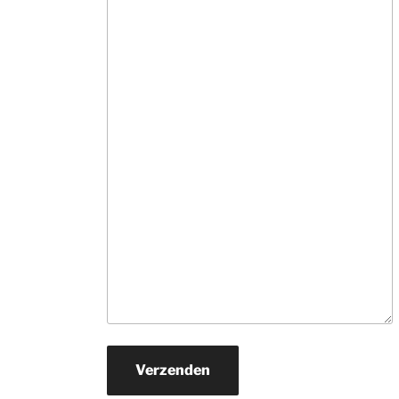
informatie. Ne
veel tijd, hebben
snel in de gaten
wat je zoekt en 
rollen hun 
suggesties 
onvermoeibaar u
De prijzen zijn v
ons prima.Zoek j
een mooi 
kwaliteits tapijt
daar naar toe. H
je een wat 
beperkter budg
ga er dan zeker 
naar toe.
Verzenden