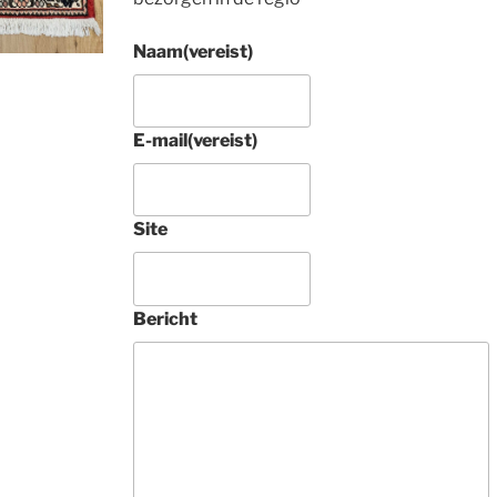
Naam
(vereist)
E-mail
(vereist)
4 jaar gel
Site
Prachtig rond 
Tabriz raj met zi
tapijt aangescha
Bericht
Tamelijk uniek. 
Deze 
ondernemers zij
vakkundig, 
buitengewoon 
vriendelijk en 
geven heel veel