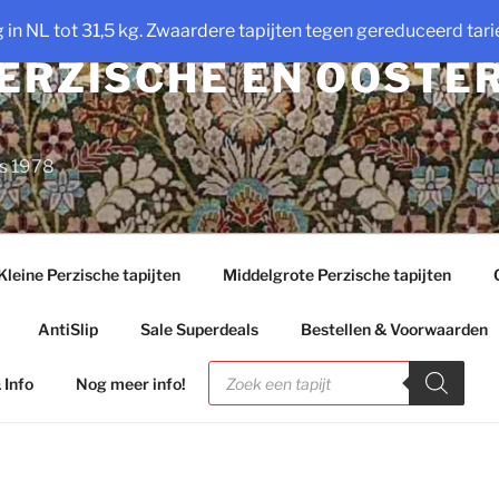
ng in NL tot 31,5 kg. Zwaardere tapijten tegen gereduceerd tarie
PERZISCHE EN OOSTE
ds 1978
Kleine Perzische tapijten
Middelgrote Perzische tapijten
AntiSlip
Sale Superdeals
Bestellen & Voorwaarden
Producten
zoeken
 Info
Nog meer info!