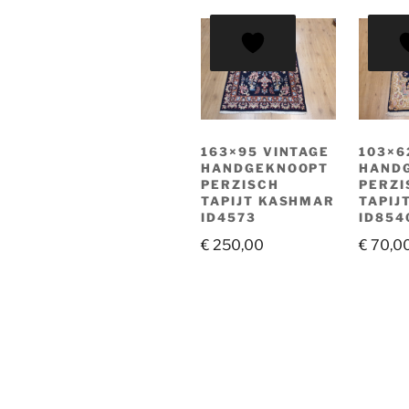
163×95 VINTAGE
103×6
HANDGEKNOOPT
HAND
PERZISCH
PERZI
TAPIJT KASHMAR
TAPIJ
ID4573
ID854
€
250,00
€
70,0