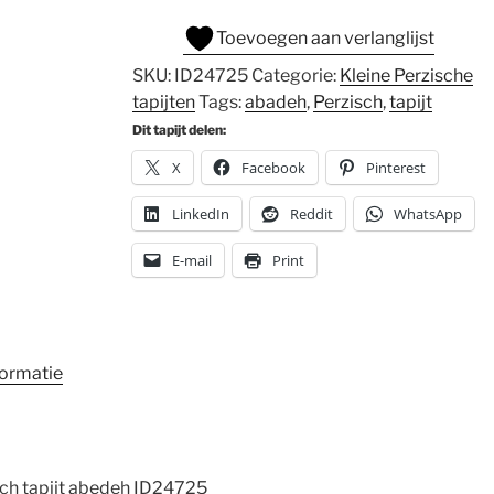
Toevoegen aan verlanglijst
SKU:
ID24725
Categorie:
Kleine Perzische
tapijten
Tags:
abadeh
,
Perzisch
,
tapijt
Dit tapijt delen:
X
Facebook
Pinterest
LinkedIn
Reddit
WhatsApp
E-mail
Print
formatie
ch tapijt abedeh ID24725