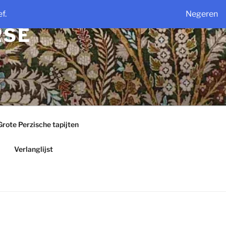
f.
Negeren
RSE
Grote Perzische tapijten
Verlanglijst