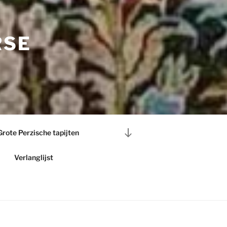
RSE
Naar
Grote Perzische tapijten
beneden
scrollen
Verlanglijst
naar
inhoud