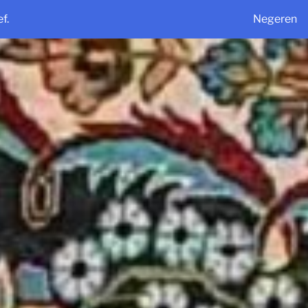
f.
Negeren