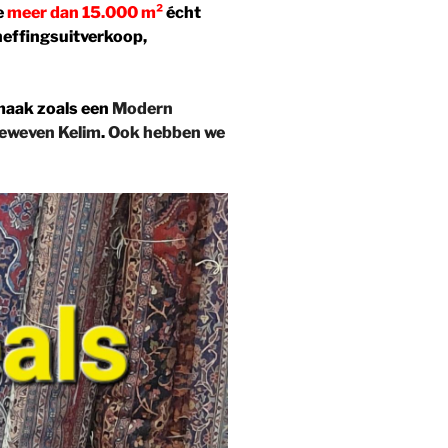
e
meer dan 15.000 m²
écht
heffingsuitverkoop,
maak zoals een
Modern
eweven Kelim
.
Ook hebben we