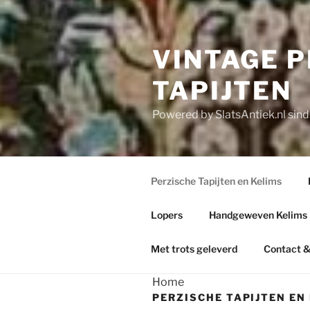
VINTAGE 
TAPIJTEN
Powered by SlatsAntiek.nl sin
Perzische Tapijten en Kelims
Lopers
Handgeweven Kelims
Met trots geleverd
Contact &
Home
PERZISCHE TAPIJTEN EN