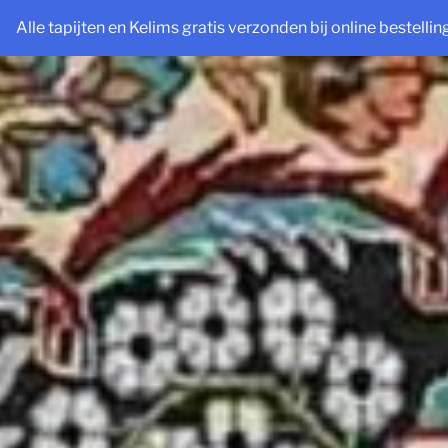
Ga
Alle tapijten en Kelims gratis verzonden bij online bestelli
naar
de
inhoud