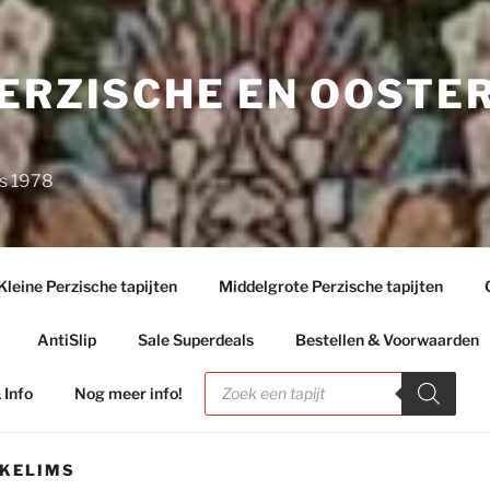
PERZISCHE EN OOSTE
ds 1978
Kleine Perzische tapijten
Middelgrote Perzische tapijten
AntiSlip
Sale Superdeals
Bestellen & Voorwaarden
Producten
zoeken
 Info
Nog meer info!
 KELIMS