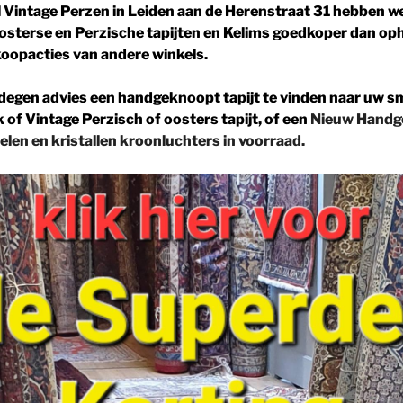
l Vintage Perzen in
Leiden aan de Herenstraat 31
hebben w
sterse en Perzische tapijten en Kelims goedkoper dan op
rkoopacties van andere winkels.
degen advies een handgeknoopt tapijt te vinden naar uw s
k of
Vintage Perzisch of oosters tapijt, of een
Nieuw Handg
elen en
kristallen kroonluchters in voorraad.