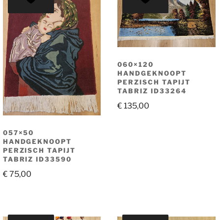
060×120
HANDGEKNOOPT
PERZISCH TAPIJT
TABRIZ ID33264
€
135,00
057×50
HANDGEKNOOPT
PERZISCH TAPIJT
TABRIZ ID33590
€
75,00