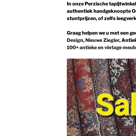
In onze Perzische tapijtwinke
authentiek handgeknoopte Oo
stuntprijzen, of zelfs leegve
Graag helpen we u met een ge
Design
,
Nieuwe Ziegler
, Antie
100+ antieke en vintage meub