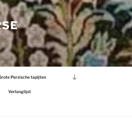
RSE
Naar
Grote Perzische tapijten
beneden
scrollen
Verlanglijst
naar
inhoud