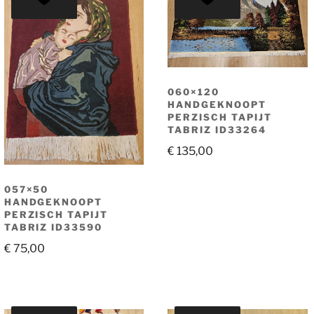
060×120
HANDGEKNOOPT
PERZISCH TAPIJT
TABRIZ ID33264
€
135,00
057×50
HANDGEKNOOPT
PERZISCH TAPIJT
TABRIZ ID33590
€
75,00