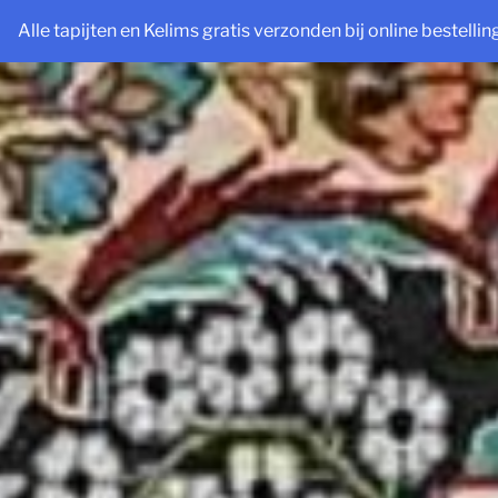
Ga
Alle tapijten en Kelims gratis verzonden bij online bestelli
naar
de
inhoud