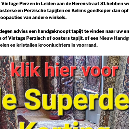
l Vintage Perzen in
Leiden aan de Herenstraat 31
hebben w
sterse en Perzische tapijten en Kelims goedkoper dan op
rkoopacties van andere winkels.
degen advies een handgeknoopt tapijt te vinden naar uw s
k of
Vintage Perzisch of oosters tapijt, of een
Nieuw Handg
elen en
kristallen kroonluchters in voorraad.