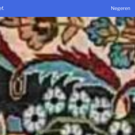
f.
Negeren