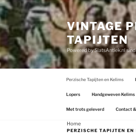
VINTAGE 
TAPIJTEN
Powered by SlatsAntiek.nl sin
Perzische Tapijten en Kelims
Lopers
Handgeweven Kelims
Met trots geleverd
Contact &
Home
PERZISCHE TAPIJTEN EN