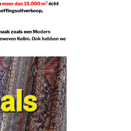
e
meer dan 15.000 m²
écht
heffingsuitverkoop,
maak zoals een
Modern
eweven Kelim
.
Ook hebben we