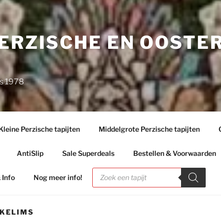
PERZISCHE EN OOSTE
ds 1978
Kleine Perzische tapijten
Middelgrote Perzische tapijten
AntiSlip
Sale Superdeals
Bestellen & Voorwaarden
Producten
zoeken
 Info
Nog meer info!
 KELIMS