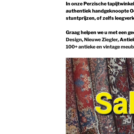
In onze Perzische tapijtwinke
authentiek handgeknoopte Oo
stuntprijzen, of zelfs leegve
Graag helpen we u met een ge
Design
,
Nieuwe Ziegler
, Antie
100+ antieke en vintage meub