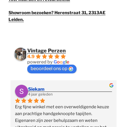
Showroom bezoeken? Herenstraat 31, 2313AE
Leiden.
Vintage Perzen
4.9
powered by
G
o
o
g
l
e
beoordeel ons op
Siekam
4 jaar geleden
Erg fijne winkel met een overweldigende keuze 
 
aan prachtige handgeknoopte tapijten. 
p
Eigenaren zijn zeer behulpzaam en weten 