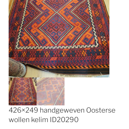
426×249 handgeweven Oosterse
wollen kelim ID20290