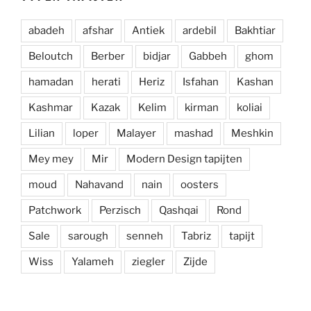
abadeh
afshar
Antiek
ardebil
Bakhtiar
Beloutch
Berber
bidjar
Gabbeh
ghom
hamadan
herati
Heriz
Isfahan
Kashan
Kashmar
Kazak
Kelim
kirman
koliai
Lilian
loper
Malayer
mashad
Meshkin
Mey mey
Mir
Modern Design tapijten
moud
Nahavand
nain
oosters
Patchwork
Perzisch
Qashqai
Rond
Sale
sarough
senneh
Tabriz
tapijt
Wiss
Yalameh
ziegler
Zijde