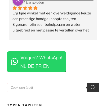
4 jaar geleden
Erg fijne winkel met een overweldigende keuze 
 
aan prachtige handgeknoopte tapijten. 
p
Eigenaren zijn zeer behulpzaam en weten 
uitgebreid en met passie te vertellen over het 
assortiment, de herkomst en het ambacht. Ze 
staan klaar om vragen te beantwoorden en 
vinden het geen moeite om verschillende 
 
tapijten voor je uit te rollen. Tegelijkertijd niet 
Vragen? WhatsApp!
opdringerig en geven je rustig de tijd om je 
eigen keuze te maken. Tevens erg competitieve 
NL DE FR EN
prijzen. Al met al een zeer positieve ervaring en 
zou deze zaak aan iedereen aan willen raden.
Producten
zoeken
TYPEN TAPIJTEN