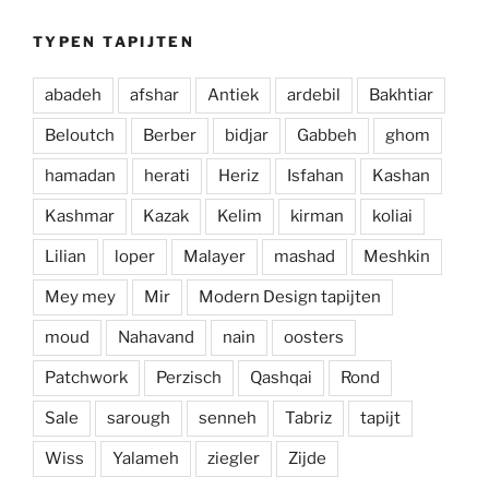
TYPEN TAPIJTEN
abadeh
afshar
Antiek
ardebil
Bakhtiar
Beloutch
Berber
bidjar
Gabbeh
ghom
hamadan
herati
Heriz
Isfahan
Kashan
Kashmar
Kazak
Kelim
kirman
koliai
Lilian
loper
Malayer
mashad
Meshkin
Mey mey
Mir
Modern Design tapijten
moud
Nahavand
nain
oosters
Patchwork
Perzisch
Qashqai
Rond
Sale
sarough
senneh
Tabriz
tapijt
Wiss
Yalameh
ziegler
Zijde