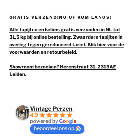
€ 35,00.
€ 30,00.
GRATIS VERZENDING OF KOM LANGS!
Alle tapijten en kelims gratis verzonden in NL tot
31,5 kg bij online bestelling. Zwaardere tapijten in
overleg tegen gereduceerd tarief. Klik hier voor de
voorwaarden en retourbeleid.
Showroom bezoeken? Herenstraat 31, 2313AE
Leiden.
Vintage Perzen
4.9
powered by
G
o
o
g
l
e
beoordeel ons op