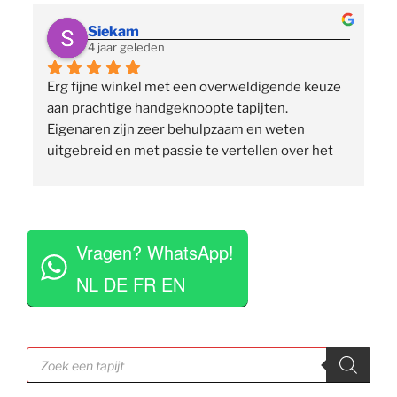
Siekam
4 jaar geleden
Erg fijne winkel met een overweldigende keuze 
 
aan prachtige handgeknoopte tapijten. 
p
Eigenaren zijn zeer behulpzaam en weten 
uitgebreid en met passie te vertellen over het 
assortiment, de herkomst en het ambacht. Ze 
staan klaar om vragen te beantwoorden en 
vinden het geen moeite om verschillende 
 
tapijten voor je uit te rollen. Tegelijkertijd niet 
Vragen? WhatsApp!
opdringerig en geven je rustig de tijd om je 
eigen keuze te maken. Tevens erg competitieve 
NL DE FR EN
prijzen. Al met al een zeer positieve ervaring en 
zou deze zaak aan iedereen aan willen raden.
Producten
zoeken