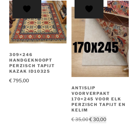
AANBIEDING!
309×246
HANDGEKNOOPT
PERZISCH TAPIJT
KAZAK ID10325
€
795,00
ANTISLIP
VOORVERPAKT
170×245 VOOR ELK
PERZISCH TAPIJT EN
KELIM
Oorspronkelijke
Huidige
€
35,00
€
30,00
prijs
prijs
was:
is: