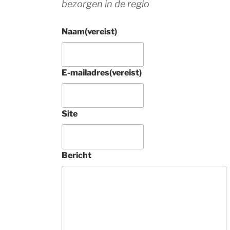
bezorgen in de regio
Naam
(vereist)
E-mailadres
(vereist)
4 jaar gel
Prachtig rond 
Site
Tabriz raj met zi
tapijt aangescha
Tamelijk uniek. 
Bericht
Deze 
ondernemers zij
vakkundig, 
buitengewoon 
vriendelijk en 
geven heel veel