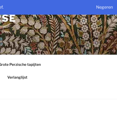
f.
Negeren
RSE
Grote Perzische tapijten
Verlanglijst