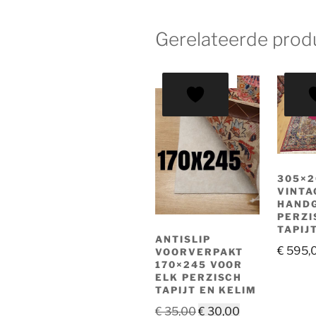
Gerelateerde prod
AANBIEDING!
305×2
VINTA
HAND
PERZI
TAPIJ
ANTISLIP
€
595,
VOORVERPAKT
170×245 VOOR
ELK PERZISCH
TAPIJT EN KELIM
Oorspronkelijke
Huidige
€
35,00
€
30,00