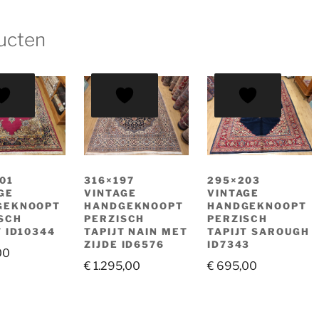
ucten
01
316×197
295×203
GE
VINTAGE
VINTAGE
GEKNOOPT
HANDGEKNOOPT
HANDGEKNOOPT
SCH
PERZISCH
PERZISCH
T ID10344
TAPIJT NAIN MET
TAPIJT SAROUGH
ZIJDE ID6576
ID7343
00
€
1.295,00
€
695,00