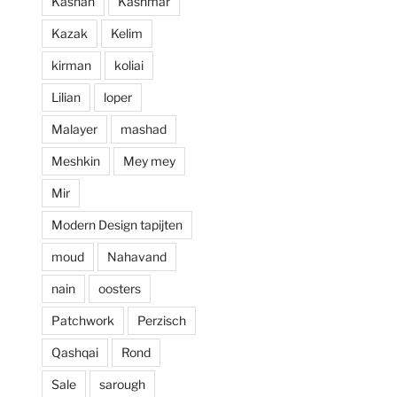
Kashan
Kashmar
prijzen. Al met al 
Kazak
Kelim
een zeer positieve 
ervaring en zou 
kirman
koliai
deze zaak aan 
Lilian
loper
iedereen aan 
willen raden.
Malayer
mashad
Meshkin
Mey mey
Mir
Modern Design tapijten
moud
Nahavand
nain
oosters
Patchwork
Perzisch
Qashqai
Rond
Sale
sarough