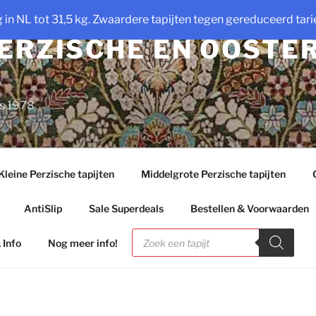
ng in NL tot 31,5 kg. Zwaardere tapijten tegen gereduceerd tarie
PERZISCHE EN OOSTE
ds 1978
Kleine Perzische tapijten
Middelgrote Perzische tapijten
AntiSlip
Sale Superdeals
Bestellen & Voorwaarden
Producten
zoeken
 Info
Nog meer info!