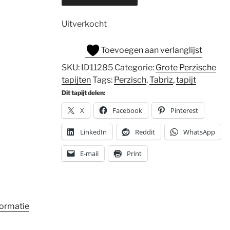
Uitverkocht
Toevoegen aan verlanglijst
SKU:
ID11285
Categorie:
Grote Perzische
tapijten
Tags:
Perzisch
,
Tabriz
,
tapijt
Dit tapijt delen:
X
Facebook
Pinterest
LinkedIn
Reddit
WhatsApp
E-mail
Print
formatie