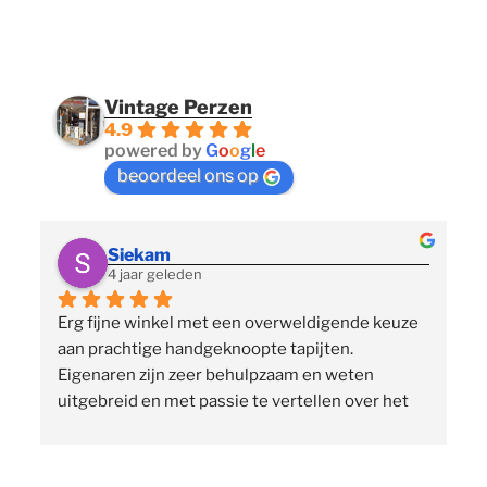
Vintage Perzen
4.9
powered by
G
o
o
g
l
e
beoordeel ons op
Siekam
4 jaar geleden
Erg fijne winkel met een overweldigende keuze 
 
aan prachtige handgeknoopte tapijten. 
p
Eigenaren zijn zeer behulpzaam en weten 
uitgebreid en met passie te vertellen over het 
assortiment, de herkomst en het ambacht. Ze 
staan klaar om vragen te beantwoorden en 
vinden het geen moeite om verschillende 