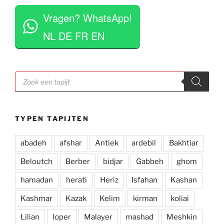
 
tapijten voor je uit te rollen. Tegelijkertijd niet 
Vragen? WhatsApp!
opdringerig en geven je rustig de tijd om je 
eigen keuze te maken. Tevens erg competitieve 
NL DE FR EN
prijzen. Al met al een zeer positieve ervaring en 
zou deze zaak aan iedereen aan willen raden.
Producten
zoeken
TYPEN TAPIJTEN
abadeh
afshar
Antiek
ardebil
Bakhtiar
Beloutch
Berber
bidjar
Gabbeh
ghom
hamadan
herati
Heriz
Isfahan
Kashan
Kashmar
Kazak
Kelim
kirman
koliai
Lilian
loper
Malayer
mashad
Meshkin