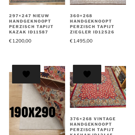
297×247 NIEUW
360×268
HANDGEKNOOPT
HANDGEKNOOPT
PERZISCH TAPIJT
PERZISCH TAPIJT
KAZAK ID11587
ZIEGLER ID12526
€
1.200,00
€
1.495,00
AANBIEDING!
AANBIEDING!
376×268 VINTAGE
HANDGEKNOOPT
PERZISCH TAPIJT
KASHAN ID12145