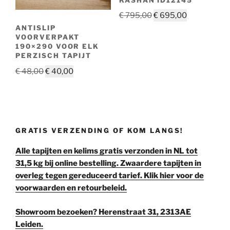
Oorspronkelijke
Huidige
€
795,00
€
695,00
prijs
prijs
ANTISLIP
VOORVERPAKT
was:
is:
190×290 VOOR ELK
€ 795,00.
€ 695,00.
PERZISCH TAPIJT
Oorspronkelijke
Huidige
€
48,00
€
40,00
prijs
prijs
was:
is:
€ 48,00.
€ 40,00.
GRATIS VERZENDING OF KOM LANGS!
Alle tapijten en kelims gratis verzonden in NL tot
31,5 kg bij online bestelling. Zwaardere tapijten in
overleg tegen gereduceerd tarief. Klik hier voor de
voorwaarden en retourbeleid.
Showroom bezoeken? Herenstraat 31, 2313AE
Leiden.