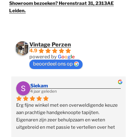
Showroom bezoeken? Herenstraat 31, 2313AE
Leiden.
Vintage Perzen
4.9
powered by
G
o
o
g
l
e
beoordeel ons op
Siekam
4 jaar geleden
Erg fijne winkel met een overweldigende keuze 
 
aan prachtige handgeknoopte tapijten. 
p
Eigenaren zijn zeer behulpzaam en weten 
uitgebreid en met passie te vertellen over het 
assortiment, de herkomst en het ambacht. Ze 