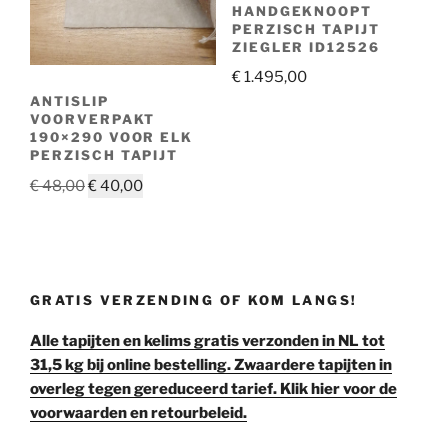
HANDGEKNOOPT
PERZISCH TAPIJT
ZIEGLER ID12526
€
1.495,00
ANTISLIP
VOORVERPAKT
190×290 VOOR ELK
PERZISCH TAPIJT
Oorspronkelijke
Huidige
€
48,00
€
40,00
prijs
prijs
was:
is:
€ 48,00.
€ 40,00.
GRATIS VERZENDING OF KOM LANGS!
Alle tapijten en kelims gratis verzonden in NL tot
31,5 kg bij online bestelling. Zwaardere tapijten in
overleg tegen gereduceerd tarief. Klik hier voor de
voorwaarden en retourbeleid.