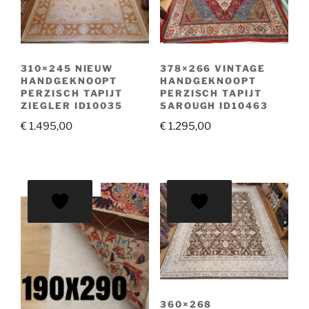
310×245 NIEUW
378×266 VINTAGE
HANDGEKNOOPT
HANDGEKNOOPT
PERZISCH TAPIJT
PERZISCH TAPIJT
ZIEGLER ID10035
SAROUGH ID10463
€
1.495,00
€
1.295,00
AANBIEDING!
360×268