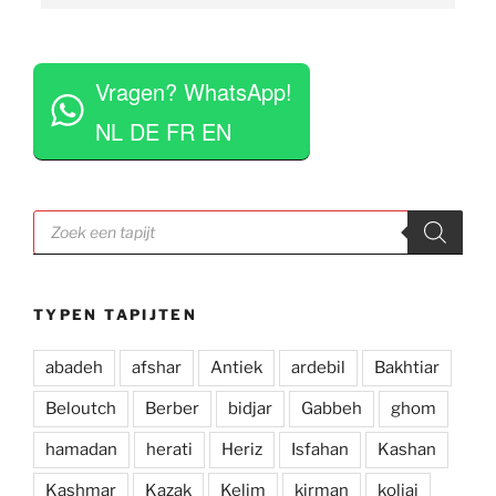
staan klaar om vragen te beantwoorden en 
vinden het geen moeite om verschillende 
 
tapijten voor je uit te rollen. Tegelijkertijd niet 
Vragen? WhatsApp!
opdringerig en geven je rustig de tijd om je 
eigen keuze te maken. Tevens erg competitieve 
NL DE FR EN
prijzen. Al met al een zeer positieve ervaring en 
zou deze zaak aan iedereen aan willen raden.
Producten
zoeken
TYPEN TAPIJTEN
abadeh
afshar
Antiek
ardebil
Bakhtiar
Beloutch
Berber
bidjar
Gabbeh
ghom
hamadan
herati
Heriz
Isfahan
Kashan
Kashmar
Kazak
Kelim
kirman
koliai