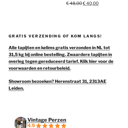
Oorspronkelijke
Huidige
€
48,00
€
40,00
prijs
prijs
was:
is:
€ 48,00.
€ 40,00.
GRATIS VERZENDING OF KOM LANGS!
Alle tapijten en kelims gratis verzonden in NL tot
31,5 kg bij online bestelling. Zwaardere tapijten in
overleg tegen gereduceerd tarief. Klik hier voor de
voorwaarden en retourbeleid.
Showroom bezoeken? Herenstraat 31, 2313AE
Leiden.
Vintage Perzen
4.9