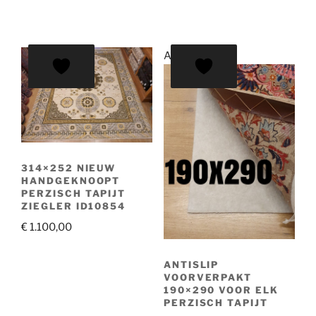
prijs
prijs
was:
is:
€ 795,00.
€ 695,00.
Aanbieding!
314×252 NIEUW
HANDGEKNOOPT
PERZISCH TAPIJT
ZIEGLER ID10854
€
1.100,00
ANTISLIP
VOORVERPAKT
190×290 VOOR ELK
PERZISCH TAPIJT