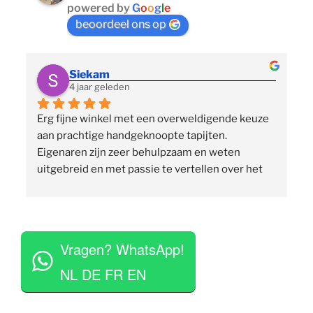
powered by
G
o
o
g
l
e
beoordeel ons op
Siekam
4 jaar geleden
Erg fijne winkel met een overweldigende keuze 
 
aan prachtige handgeknoopte tapijten. 
p
Eigenaren zijn zeer behulpzaam en weten 
uitgebreid en met passie te vertellen over het 
assortiment, de herkomst en het ambacht. Ze 
staan klaar om vragen te beantwoorden en 
vinden het geen moeite om verschillende 
 
tapijten voor je uit te rollen. Tegelijkertijd niet 
Vragen? WhatsApp!
opdringerig en geven je rustig de tijd om je 
eigen keuze te maken. Tevens erg competitieve 
NL DE FR EN
prijzen. Al met al een zeer positieve ervaring en 
zou deze zaak aan iedereen aan willen raden.