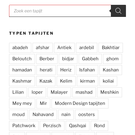
Producten
zoeken
TYPEN TAPIJTEN
abadeh
afshar
Antiek
ardebil
Bakhtiar
Beloutch
Berber
bidjar
Gabbeh
ghom
hamadan
herati
Heriz
Isfahan
Kashan
Kashmar
Kazak
Kelim
kirman
koliai
Lilian
loper
Malayer
mashad
Meshkin
Mey mey
Mir
Modern Design tapijten
moud
Nahavand
nain
oosters
Patchwork
Perzisch
Qashqai
Rond