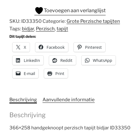
Toevoegen aan verlanglijst
SKU:
ID33350
Categorie:
Grote Perzische tapijten
Tags:
bidjar
,
Perzisch
,
tapijt
Dit tapijt delen:
X
Facebook
Pinterest
LinkedIn
Reddit
WhatsApp
E-mail
Print
Beschrijving
Aanvullende informatie
Beschrijving
366×258 handgeknoopt perzisch tapijt bidjar ID33350