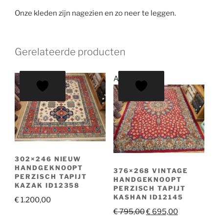
Onze kleden zijn nagezien en zo neer te leggen.
Gerelateerde producten
Aanbieding!
302×246 NIEUW
HANDGEKNOOPT
376×268 VINTAGE
PERZISCH TAPIJT
HANDGEKNOOPT
KAZAK ID12358
PERZISCH TAPIJT
KASHAN ID12145
€
1.200,00
Oorspronkelijke
Huidige
€
795,00
€
695,00