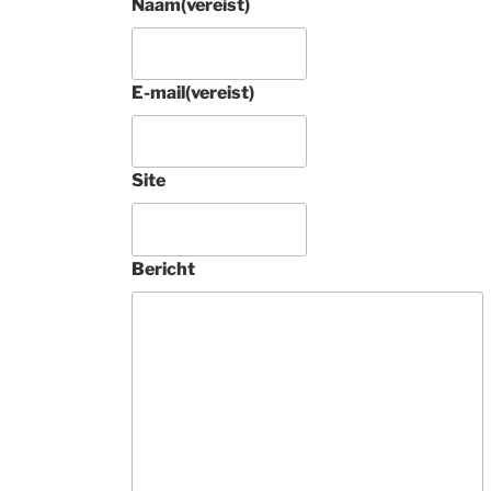
Naam
(vereist)
E-mail
(vereist)
Site
4 jaar gel
Prachtig rond 
Tabriz raj met zi
Bericht
tapijt aangescha
Tamelijk uniek. 
Deze 
ondernemers zij
vakkundig, 
buitengewoon 
vriendelijk en 
geven heel veel