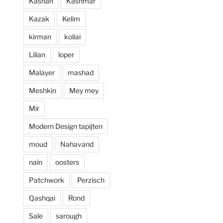
Kashan
Kashmar
prijzen. Al met al 
Kazak
Kelim
een zeer positieve 
ervaring en zou 
kirman
koliai
deze zaak aan 
Lilian
loper
iedereen aan 
willen raden.
Malayer
mashad
Meshkin
Mey mey
Mir
Modern Design tapijten
moud
Nahavand
nain
oosters
Patchwork
Perzisch
Qashqai
Rond
Sale
sarough