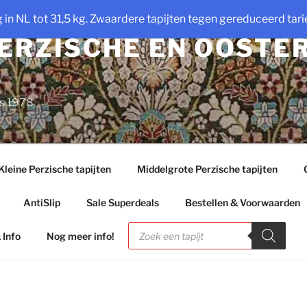
ng in NL tot 31,5 kg. Zwaardere tapijten tegen gereduceerd tarie
PERZISCHE EN OOSTE
ds 1978
Kleine Perzische tapijten
Middelgrote Perzische tapijten
AntiSlip
Sale Superdeals
Bestellen & Voorwaarden
Producten
zoeken
 Info
Nog meer info!