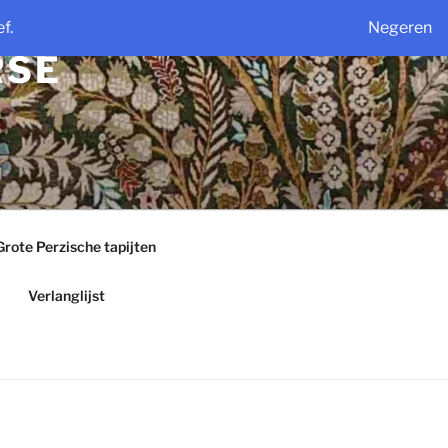
f.
Negeren
RSE
Grote Perzische tapijten
Verlanglijst