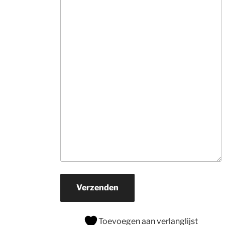
informatie. Ne
veel tijd, hebben
snel in de gaten
wat je zoekt en 
rollen hun 
suggesties 
onvermoeibaar u
De prijzen zijn v
ons prima.Zoek j
een mooi 
kwaliteits tapijt
daar naar toe. H
je een wat 
beperkter budg
ga er dan zeker 
naar toe.
Verzenden
Toevoegen aan verlanglijst