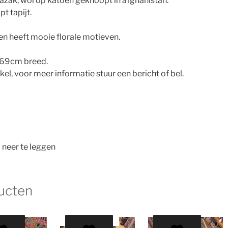
azak, wol op katoen geknoopt in afghanistan.
 tapijt.
 en heeft mooie florale motieven.
269cm breed.
nkel, voor meer informatie stuur een bericht of bel.
 neer te leggen
ucten
AANBIEDING!