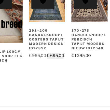
298×200
370×273
HANDGEKNOOPT
HANDGEKNOOPT
OOSTERS TAPIJT
PERZISCH
MODERN DESIGN
TAPIJT MODERN
ID12852
NIEUW ID12548
LIP 100CM
Oorspronkelijke
Huidige
€
995,00
€
695,00
€
1.295,00
 VOOR ELK
SCH
prijs
prijs
T
was:
is:
€ 995,00.
€ 695,00.