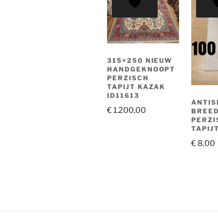
315×250 NIEUW
HANDGEKNOOPT
PERZISCH
TAPIJT KAZAK
ID11613
ANTIS
€
1.200,00
BREED
PERZI
TAPIJ
€
8,00