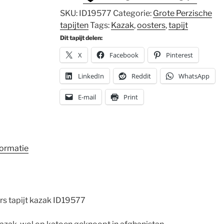
SKU:
ID19577
Categorie:
Grote Perzische
tapijten
Tags:
Kazak
,
oosters
,
tapijt
Dit tapijt delen:
X
Facebook
Pinterest
LinkedIn
Reddit
WhatsApp
E-mail
Print
formatie
 tapijt kazak ID19577