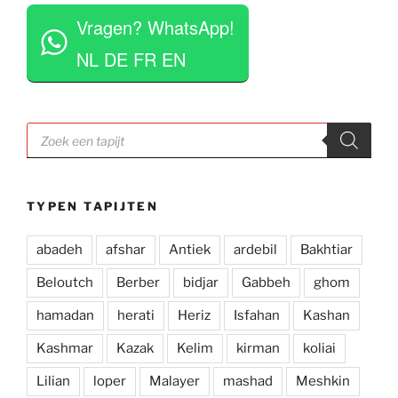
 
tapijten voor je uit te rollen. Tegelijkertijd niet 
Vragen? WhatsApp!
opdringerig en geven je rustig de tijd om je 
eigen keuze te maken. Tevens erg competitieve 
NL DE FR EN
prijzen. Al met al een zeer positieve ervaring en 
zou deze zaak aan iedereen aan willen raden.
Producten
zoeken
TYPEN TAPIJTEN
abadeh
afshar
Antiek
ardebil
Bakhtiar
Beloutch
Berber
bidjar
Gabbeh
ghom
hamadan
herati
Heriz
Isfahan
Kashan
Kashmar
Kazak
Kelim
kirman
koliai
Lilian
loper
Malayer
mashad
Meshkin