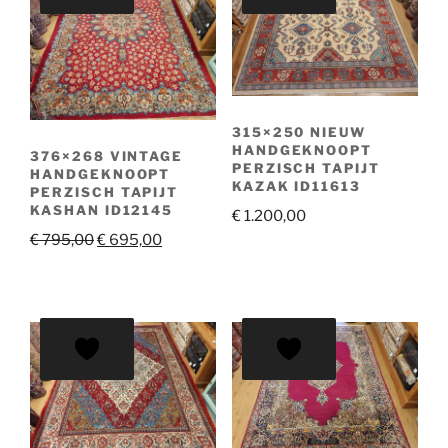
315×250 NIEUW
HANDGEKNOOPT
376×268 VINTAGE
PERZISCH TAPIJT
HANDGEKNOOPT
KAZAK ID11613
PERZISCH TAPIJT
KASHAN ID12145
€
1.200,00
Oorspronkelijke
Huidige
€
795,00
€
695,00
prijs
prijs
was:
is:
€ 795,00.
€ 695,00.