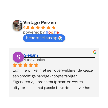
Vintage Perzen
4.9
powered by
G
o
o
g
l
e
beoordeel ons op
Siekam
4 jaar geleden
Erg fijne winkel met een overweldigende keuze 
 
aan prachtige handgeknoopte tapijten. 
p
Eigenaren zijn zeer behulpzaam en weten 
uitgebreid en met passie te vertellen over het 
assortiment, de herkomst en het ambacht. Ze 
staan klaar om vragen te beantwoorden en 
vinden het geen moeite om verschillende 