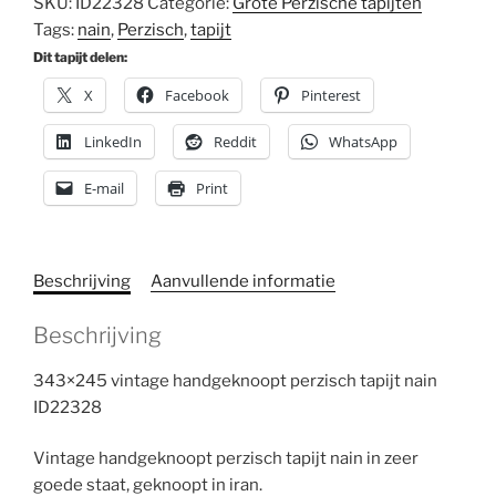
SKU:
ID22328
Categorie:
Grote Perzische tapijten
Tags:
nain
,
Perzisch
,
tapijt
Dit tapijt delen:
X
Facebook
Pinterest
LinkedIn
Reddit
WhatsApp
E-mail
Print
Beschrijving
Aanvullende informatie
Beschrijving
343×245 vintage handgeknoopt perzisch tapijt nain
ID22328
Vintage handgeknoopt perzisch tapijt nain in zeer
goede staat, geknoopt in iran.