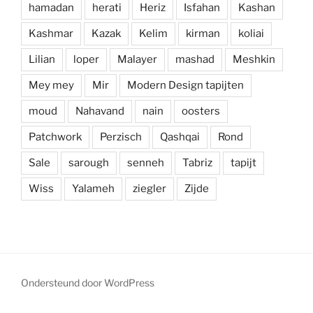
hamadan
herati
Heriz
Isfahan
Kashan
Kashmar
Kazak
Kelim
kirman
koliai
Lilian
loper
Malayer
mashad
Meshkin
Mey mey
Mir
Modern Design tapijten
moud
Nahavand
nain
oosters
Patchwork
Perzisch
Qashqai
Rond
Sale
sarough
senneh
Tabriz
tapijt
Wiss
Yalameh
ziegler
Zijde
Ondersteund door WordPress