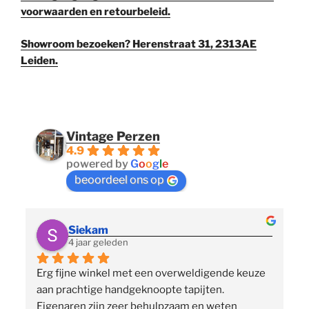
voorwaarden en retourbeleid.
Showroom bezoeken? Herenstraat 31, 2313AE
Leiden.
Vintage Perzen
4.9
powered by
G
o
o
g
l
e
beoordeel ons op
Siekam
4 jaar geleden
Erg fijne winkel met een overweldigende keuze 
 
aan prachtige handgeknoopte tapijten. 
p
Eigenaren zijn zeer behulpzaam en weten 