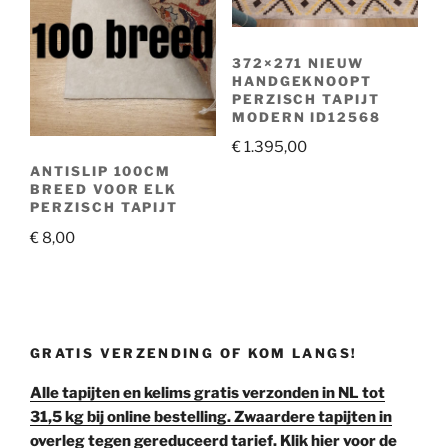
372×271 NIEUW
HANDGEKNOOPT
PERZISCH TAPIJT
MODERN ID12568
€
1.395,00
ANTISLIP 100CM
BREED VOOR ELK
PERZISCH TAPIJT
€
8,00
GRATIS VERZENDING OF KOM LANGS!
Alle tapijten en kelims gratis verzonden in NL tot
31,5 kg bij online bestelling. Zwaardere tapijten in
overleg tegen gereduceerd tarief. Klik hier voor de