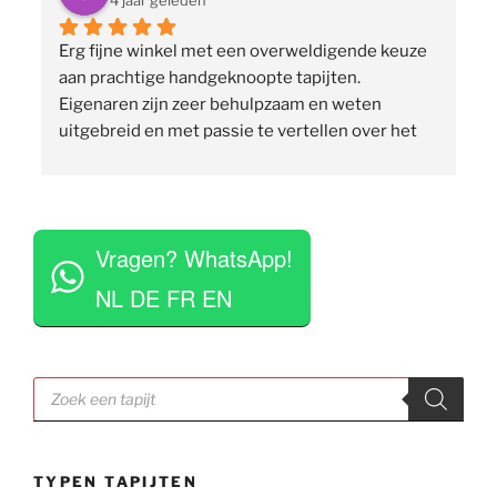
4 jaar geleden
Erg fijne winkel met een overweldigende keuze 
 
aan prachtige handgeknoopte tapijten. 
p
Eigenaren zijn zeer behulpzaam en weten 
uitgebreid en met passie te vertellen over het 
assortiment, de herkomst en het ambacht. Ze 
staan klaar om vragen te beantwoorden en 
vinden het geen moeite om verschillende 
 
tapijten voor je uit te rollen. Tegelijkertijd niet 
Vragen? WhatsApp!
opdringerig en geven je rustig de tijd om je 
eigen keuze te maken. Tevens erg competitieve 
NL DE FR EN
prijzen. Al met al een zeer positieve ervaring en 
zou deze zaak aan iedereen aan willen raden.
Producten
zoeken
TYPEN TAPIJTEN