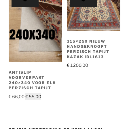
315×250 NIEUW
HANDGEKNOOPT
PERZISCH TAPIJT
KAZAK ID11613
€
1.200,00
ANTISLIP
VOORVERPAKT
240×340 VOOR ELK
PERZISCH TAPIJT
Oorspronkelijke
Huidige
€
66,00
€
55,00
prijs
prijs
was:
is:
€ 66,00.
€ 55,00.