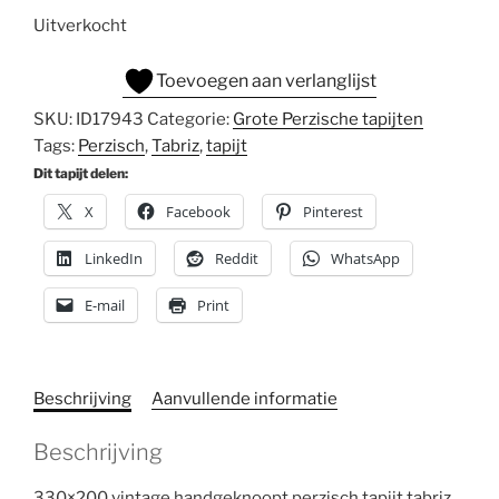
Uitverkocht
Toevoegen aan verlanglijst
SKU:
ID17943
Categorie:
Grote Perzische tapijten
Tags:
Perzisch
,
Tabriz
,
tapijt
Dit tapijt delen:
X
Facebook
Pinterest
LinkedIn
Reddit
WhatsApp
E-mail
Print
Beschrijving
Aanvullende informatie
Beschrijving
330×200 vintage handgeknoopt perzisch tapijt tabriz