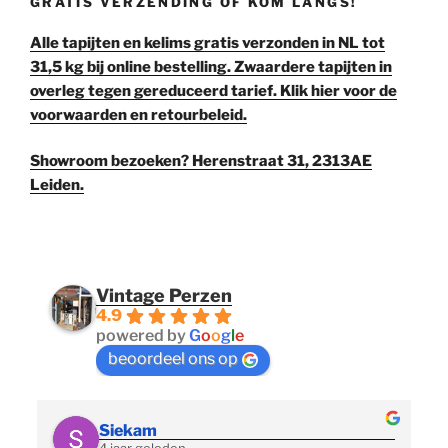
GRATIS VERZENDING OF KOM LANGS!
Alle tapijten en kelims gratis verzonden in NL tot
31,5 kg bij online bestelling. Zwaardere tapijten in
overleg tegen gereduceerd tarief. Klik hier voor de
voorwaarden en retourbeleid.
Showroom bezoeken? Herenstraat 31, 2313AE
Leiden.
Vintage Perzen
4.9
powered by
G
o
o
g
l
e
beoordeel ons op
Siekam