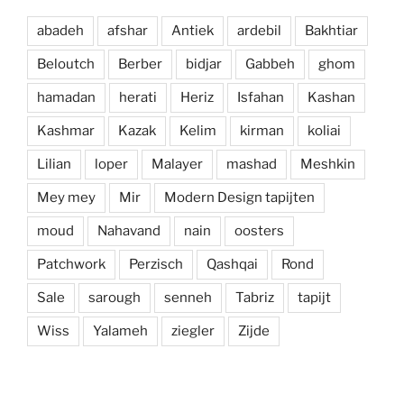
abadeh
afshar
Antiek
ardebil
Bakhtiar
Beloutch
Berber
bidjar
Gabbeh
ghom
hamadan
herati
Heriz
Isfahan
Kashan
Kashmar
Kazak
Kelim
kirman
koliai
Lilian
loper
Malayer
mashad
Meshkin
Mey mey
Mir
Modern Design tapijten
moud
Nahavand
nain
oosters
Patchwork
Perzisch
Qashqai
Rond
Sale
sarough
senneh
Tabriz
tapijt
Wiss
Yalameh
ziegler
Zijde