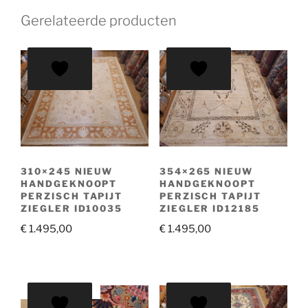
Gerelateerde producten
310×245 NIEUW
354×265 NIEUW
HANDGEKNOOPT
HANDGEKNOOPT
PERZISCH TAPIJT
PERZISCH TAPIJT
ZIEGLER ID10035
ZIEGLER ID12185
€
1.495,00
€
1.495,00
AANBIEDING!