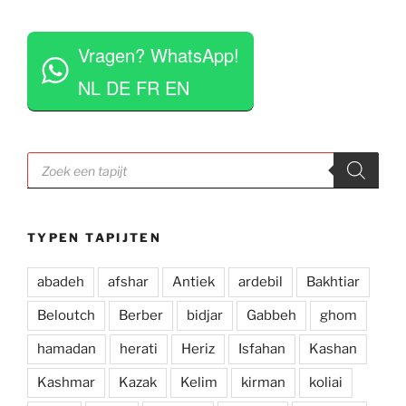
vinden het geen moeite om verschillende 
 
tapijten voor je uit te rollen. Tegelijkertijd niet 
Vragen? WhatsApp!
opdringerig en geven je rustig de tijd om je 
eigen keuze te maken. Tevens erg competitieve 
NL DE FR EN
prijzen. Al met al een zeer positieve ervaring en 
zou deze zaak aan iedereen aan willen raden.
Producten
zoeken
TYPEN TAPIJTEN
abadeh
afshar
Antiek
ardebil
Bakhtiar
Beloutch
Berber
bidjar
Gabbeh
ghom
hamadan
herati
Heriz
Isfahan
Kashan
Kashmar
Kazak
Kelim
kirman
koliai