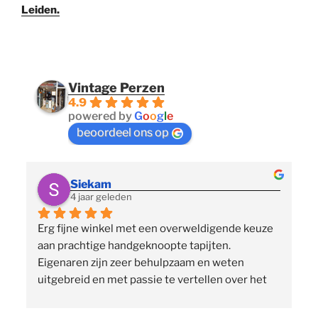
Leiden.
Vintage Perzen
4.9
powered by
G
o
o
g
l
e
beoordeel ons op
Siekam
4 jaar geleden
Erg fijne winkel met een overweldigende keuze 
 
aan prachtige handgeknoopte tapijten. 
p
Eigenaren zijn zeer behulpzaam en weten 
uitgebreid en met passie te vertellen over het 
assortiment, de herkomst en het ambacht. Ze 
staan klaar om vragen te beantwoorden en 