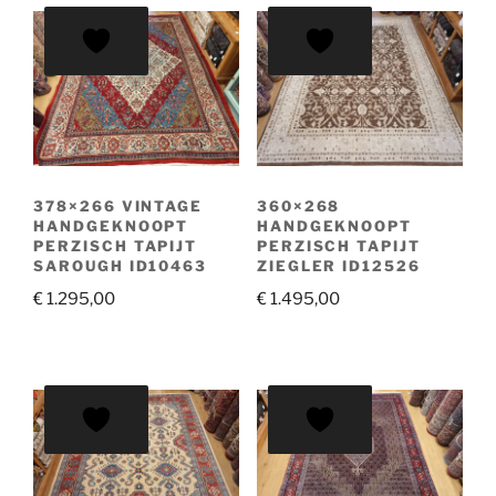
378×266 VINTAGE
360×268
HANDGEKNOOPT
HANDGEKNOOPT
PERZISCH TAPIJT
PERZISCH TAPIJT
SAROUGH ID10463
ZIEGLER ID12526
€
1.295,00
€
1.495,00