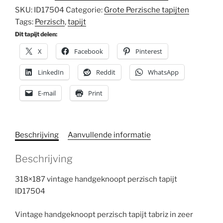
SKU:
ID17504
Categorie:
Grote Perzische tapijten
Tags:
Perzisch
,
tapijt
Dit tapijt delen:
X
Facebook
Pinterest
LinkedIn
Reddit
WhatsApp
E-mail
Print
Beschrijving
Aanvullende informatie
Beschrijving
318×187 vintage handgeknoopt perzisch tapijt
ID17504
Vintage handgeknoopt perzisch tapijt tabriz in zeer