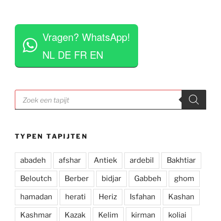
staan klaar om vragen te beantwoorden en 
vinden het geen moeite om verschillende 
 
tapijten voor je uit te rollen. Tegelijkertijd niet 
Vragen? WhatsApp!
opdringerig en geven je rustig de tijd om je 
eigen keuze te maken. Tevens erg competitieve 
NL DE FR EN
prijzen. Al met al een zeer positieve ervaring en 
zou deze zaak aan iedereen aan willen raden.
Producten
zoeken
TYPEN TAPIJTEN
abadeh
afshar
Antiek
ardebil
Bakhtiar
Beloutch
Berber
bidjar
Gabbeh
ghom
hamadan
herati
Heriz
Isfahan
Kashan
Kashmar
Kazak
Kelim
kirman
koliai