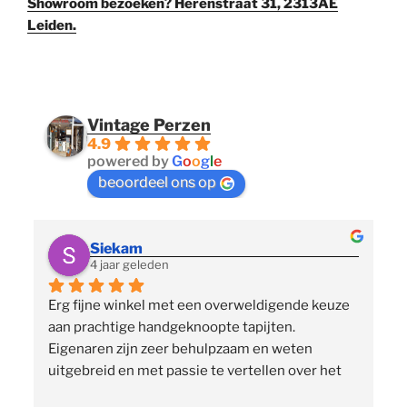
Showroom bezoeken? Herenstraat 31, 2313AE
Leiden.
Vintage Perzen
4.9
powered by
G
o
o
g
l
e
beoordeel ons op
Siekam
4 jaar geleden
Erg fijne winkel met een overweldigende keuze 
 
aan prachtige handgeknoopte tapijten. 
p
Eigenaren zijn zeer behulpzaam en weten 
uitgebreid en met passie te vertellen over het 
assortiment, de herkomst en het ambacht. Ze 