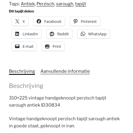
Tags:
Antiek
,
Perzisch
,
sarough
,
tapijt
Dit tapijt delen:
X
Facebook
Pinterest
LinkedIn
Reddit
WhatsApp
E-mail
Print
Beschrijving
Aanvullende informatie
Beschrijving
310×225 vintage handgeknoopt perzisch tapijt
sarough antiek ID30834
Vintage handgeknoopt perzisch tapijt sarough antiek
in goede staat, geknoopt in iran.