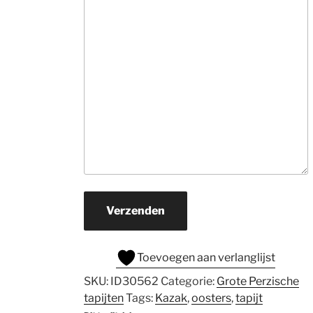
informatie. Ne
veel tijd, hebben
snel in de gaten
wat je zoekt en 
rollen hun 
suggesties 
onvermoeibaar u
De prijzen zijn v
ons prima.Zoek j
een mooi 
kwaliteits tapijt
daar naar toe. H
je een wat 
Verzenden
beperkter budg
ga er dan zeker 
Toevoegen aan verlanglijst
naar toe.
SKU:
ID30562
Categorie:
Grote Perzische
tapijten
Tags:
Kazak
,
oosters
,
tapijt