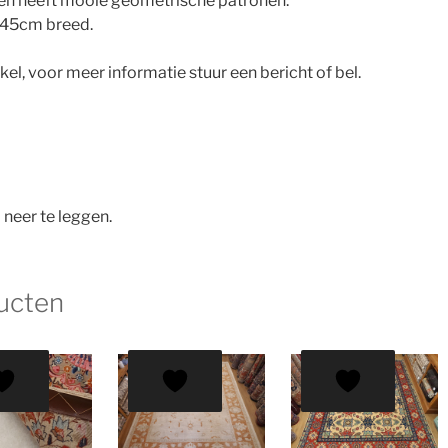
r en heeft mooie geometrische patronen.
245cm breed.
nkel, voor meer informatie stuur een bericht of bel.
 neer te leggen.
ucten