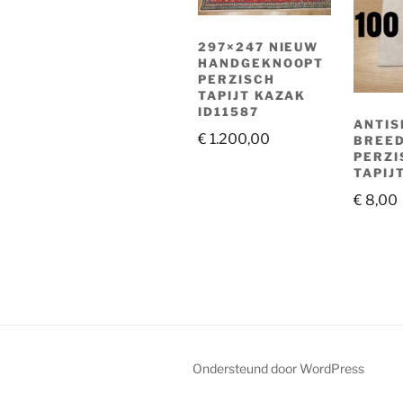
297×247 NIEUW
HANDGEKNOOPT
PERZISCH
TAPIJT KAZAK
ID11587
ANTIS
€
1.200,00
BREED
PERZI
TAPIJ
€
8,00
Ondersteund door WordPress