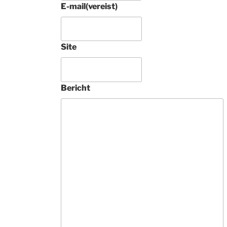
E-mail
(vereist)
Site
Bericht
4 jaar gel
Prachtig rond 
Tabriz raj met zi
tapijt aangescha
Tamelijk uniek. 
Deze 
ondernemers zij
vakkundig, 
buitengewoon 
vriendelijk en 
geven heel veel