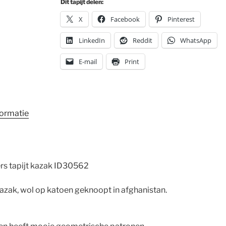
Dit tapijt delen:
X
Facebook
Pinterest
LinkedIn
Reddit
WhatsApp
E-mail
Print
formatie
s tapijt kazak ID30562
azak, wol op katoen geknoopt in afghanistan.