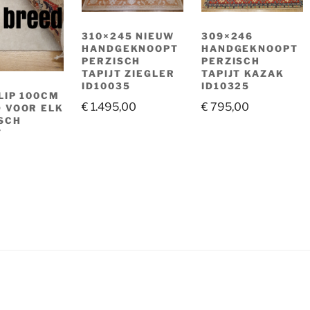
310×245 NIEUW
309×246
HANDGEKNOOPT
HANDGEKNOOPT
PERZISCH
PERZISCH
TAPIJT ZIEGLER
TAPIJT KAZAK
ID10035
ID10325
LIP 100CM
€
1.495,00
€
795,00
 VOOR ELK
SCH
T