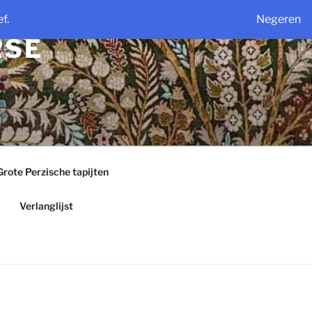
f.
Negeren
RSE
Grote Perzische tapijten
Verlanglijst