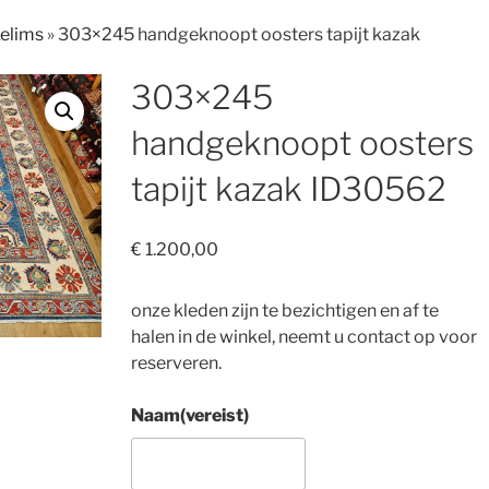
Kelims
»
303×245 handgeknoopt oosters tapijt kazak
303×245
handgeknoopt oosters
tapijt kazak ID30562
€
1.200,00
onze kleden zijn te bezichtigen en af te
halen in de winkel, neemt u contact op voor
reserveren.
Naam
(vereist)