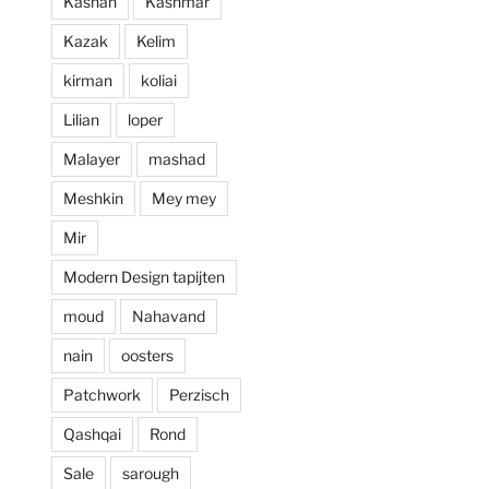
Kashan
Kashmar
prijzen. Al met al 
Kazak
Kelim
een zeer positieve 
ervaring en zou 
kirman
koliai
deze zaak aan 
Lilian
loper
iedereen aan 
willen raden.
Malayer
mashad
Meshkin
Mey mey
Mir
Modern Design tapijten
moud
Nahavand
nain
oosters
Patchwork
Perzisch
Qashqai
Rond
Sale
sarough