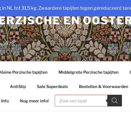
ng in NL tot 31,5 kg. Zwaardere tapijten tegen gereduceerd tarie
PERZISCHE EN OOSTE
ds 1978
Kleine Perzische tapijten
Middelgrote Perzische tapijten
AntiSlip
Sale Superdeals
Bestellen & Voorwaarden
Producten
zoeken
 Info
Nog meer info!