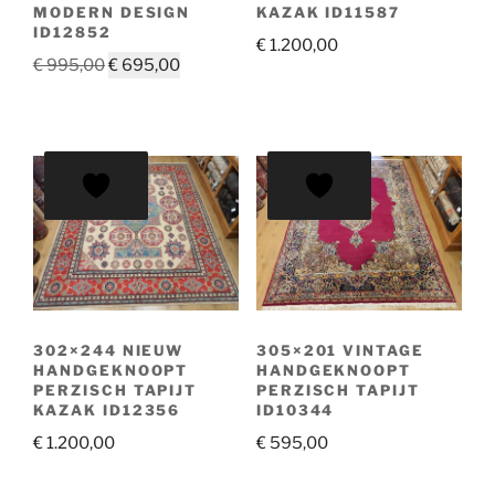
MODERN DESIGN
KAZAK ID11587
ID12852
€
1.200,00
Oorspronkelijke
Huidige
€
995,00
€
695,00
prijs
prijs
was:
is:
€ 995,00.
€ 695,00.
302×244 NIEUW
305×201 VINTAGE
HANDGEKNOOPT
HANDGEKNOOPT
PERZISCH TAPIJT
PERZISCH TAPIJT
KAZAK ID12356
ID10344
€
1.200,00
€
595,00