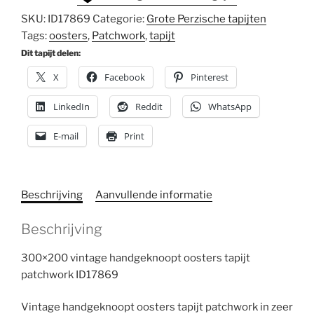
SKU:
ID17869
Categorie:
Grote Perzische tapijten
Tags:
oosters
,
Patchwork
,
tapijt
Dit tapijt delen:
X
Facebook
Pinterest
LinkedIn
Reddit
WhatsApp
E-mail
Print
Beschrijving
Aanvullende informatie
Beschrijving
300×200 vintage handgeknoopt oosters tapijt
patchwork ID17869
Vintage handgeknoopt oosters tapijt patchwork in zeer