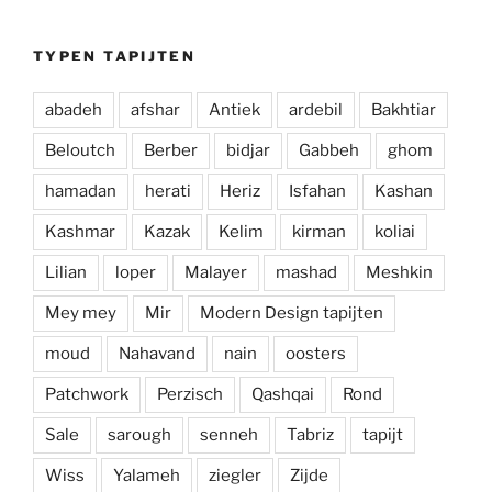
TYPEN TAPIJTEN
abadeh
afshar
Antiek
ardebil
Bakhtiar
Beloutch
Berber
bidjar
Gabbeh
ghom
hamadan
herati
Heriz
Isfahan
Kashan
Kashmar
Kazak
Kelim
kirman
koliai
Lilian
loper
Malayer
mashad
Meshkin
Mey mey
Mir
Modern Design tapijten
moud
Nahavand
nain
oosters
Patchwork
Perzisch
Qashqai
Rond
Sale
sarough
senneh
Tabriz
tapijt
Wiss
Yalameh
ziegler
Zijde