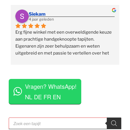
Siekam
4 jaar geleden
Erg fijne winkel met een overweldigende keuze 
 
aan prachtige handgeknoopte tapijten. 
p
Eigenaren zijn zeer behulpzaam en weten 
uitgebreid en met passie te vertellen over het 
assortiment, de herkomst en het ambacht. Ze 
staan klaar om vragen te beantwoorden en 
vinden het geen moeite om verschillende 
 
tapijten voor je uit te rollen. Tegelijkertijd niet 
Vragen? WhatsApp!
opdringerig en geven je rustig de tijd om je 
eigen keuze te maken. Tevens erg competitieve 
NL DE FR EN
prijzen. Al met al een zeer positieve ervaring en 
zou deze zaak aan iedereen aan willen raden.
Producten
zoeken