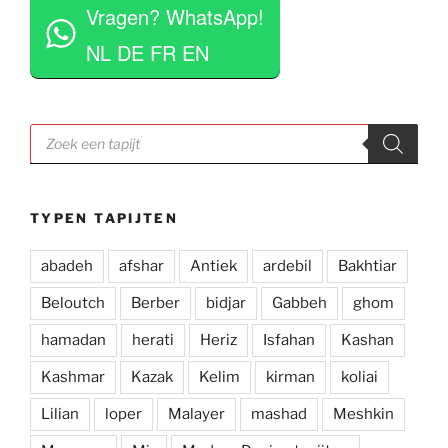
Vragen? WhatsApp!
opdringerig en geven je rustig de tijd om je 
eigen keuze te maken. Tevens erg competitieve 
NL DE FR EN
prijzen. Al met al een zeer positieve ervaring en 
zou deze zaak aan iedereen aan willen raden.
Producten
zoeken
TYPEN TAPIJTEN
abadeh
afshar
Antiek
ardebil
Bakhtiar
Beloutch
Berber
bidjar
Gabbeh
ghom
hamadan
herati
Heriz
Isfahan
Kashan
Kashmar
Kazak
Kelim
kirman
koliai
Lilian
loper
Malayer
mashad
Meshkin