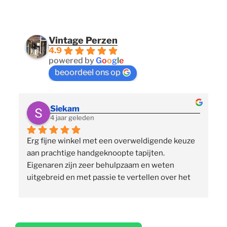
Vintage Perzen
4.9
powered by
G
o
o
g
l
e
beoordeel ons op
Siekam
4 jaar geleden
Erg fijne winkel met een overweldigende keuze 
 
aan prachtige handgeknoopte tapijten. 
p
Eigenaren zijn zeer behulpzaam en weten 
uitgebreid en met passie te vertellen over het 
assortiment, de herkomst en het ambacht. Ze 
staan klaar om vragen te beantwoorden en 
vinden het geen moeite om verschillende 
 
tapijten voor je uit te rollen. Tegelijkertijd niet 