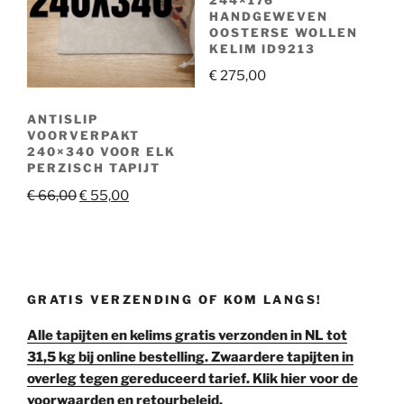
HANDGEWEVEN
OOSTERSE WOLLEN
KELIM ID9213
€
275,00
ANTISLIP
VOORVERPAKT
240×340 VOOR ELK
PERZISCH TAPIJT
Oorspronkelijke
Huidige
€
66,00
€
55,00
prijs
prijs
was:
is:
€ 66,00.
€ 55,00.
GRATIS VERZENDING OF KOM LANGS!
Alle tapijten en kelims gratis verzonden in NL tot
31,5 kg bij online bestelling. Zwaardere tapijten in
overleg tegen gereduceerd tarief. Klik hier voor de
voorwaarden en retourbeleid.