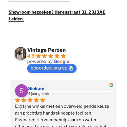
Showroom bezoeken? Herenstraat 31, 2313AE
Leiden.
Vintage Perzen
4.9
powered by
G
o
o
g
l
e
beoordeel ons op
Siekam
4 jaar geleden
Erg fijne winkel met een overweldigende keuze 
 
aan prachtige handgeknoopte tapijten. 
p
Eigenaren zijn zeer behulpzaam en weten 
uitgebreid en met passie te vertellen over het 