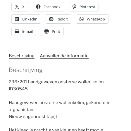
X
Facebook
Pinterest
LinkedIn
Reddit
WhatsApp
E-mail
Print
Beschrijving
Aanvullende informatie
Beschrijving
296×201 handgeweven oosterse wollen kelim
ID30545
Handgeweven oosterse wollenkelim, geknoopt in
afghanistan.
Nieuw ongebruikt tapijt.
Het kleed is prachtig van kleur en heeft mooie