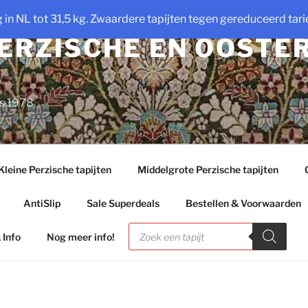
ng in NL tot 31,5 kg. Zwaardere tapijten tegen gereduceerd tarie
PERZISCHE EN OOSTE
ds 1978
Kleine Perzische tapijten
Middelgrote Perzische tapijten
AntiSlip
Sale Superdeals
Bestellen & Voorwaarden
Producten
zoeken
 Info
Nog meer info!