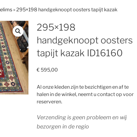
Kelims
»
295×198 handgeknoopt oosters tapijt kazak
295×198
handgeknoopt oosters
tapijt kazak ID16160
€
595,00
Al onze kleden zijn te bezichtigen en af te
halen in de winkel, neemt u contact op voor
reserveren.
Verzending is geen probleem en wij
bezorgen in de regio