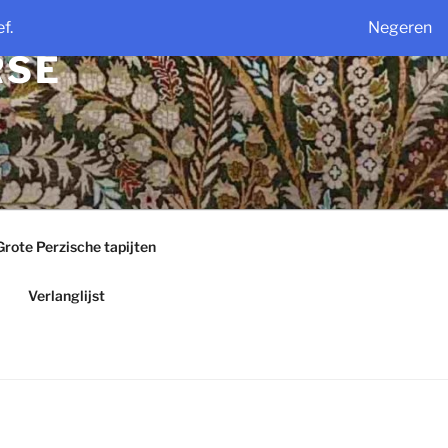
f.
Negeren
RSE
Grote Perzische tapijten
Verlanglijst