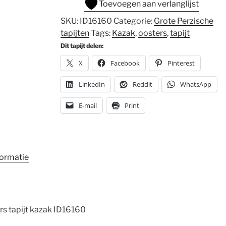
Toevoegen aan verlanglijst
SKU:
ID16160
Categorie:
Grote Perzische
tapijten
Tags:
Kazak
,
oosters
,
tapijt
Dit tapijt delen:
X
Facebook
Pinterest
LinkedIn
Reddit
WhatsApp
E-mail
Print
formatie
 tapijt kazak ID16160