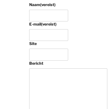
Naam
(vereist)
E-mail
(vereist)
4 jaar gel
Site
Prachtig rond 
Tabriz raj met zi
Bericht
tapijt aangescha
Tamelijk uniek. 
Deze 
ondernemers zij
vakkundig, 
buitengewoon 
vriendelijk en 
geven heel veel