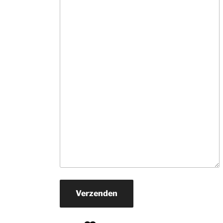
informatie. Ne
veel tijd, hebben
snel in de gaten
wat je zoekt en 
rollen hun 
suggesties 
onvermoeibaar u
De prijzen zijn v
ons prima.Zoek j
een mooi 
kwaliteits tapijt
daar naar toe. H
je een wat 
beperkter budg
ga er dan zeker 
naar toe.
Verzenden