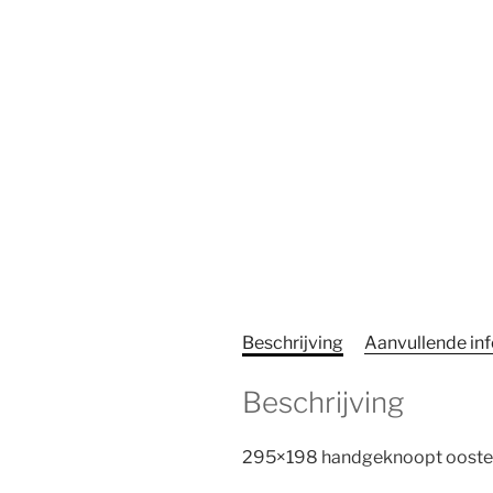
Beschrijving
Aanvullende in
Beschrijving
295×198 handgeknoopt oosters