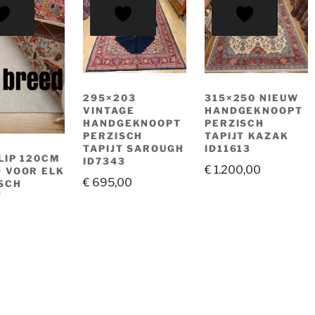
295×203
315×250 NIEUW
VINTAGE
HANDGEKNOOPT
HANDGEKNOOPT
PERZISCH
PERZISCH
TAPIJT KAZAK
TAPIJT SAROUGH
ID11613
LIP 120CM
ID7343
€
1.200,00
 VOOR ELK
€
695,00
SCH
T
0