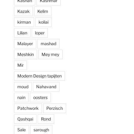
Kashan
Kashmar
prijzen. Al met al 
Kazak
Kelim
een zeer positieve 
ervaring en zou 
kirman
koliai
deze zaak aan 
Lilian
loper
iedereen aan 
willen raden.
Malayer
mashad
Meshkin
Mey mey
Mir
Modern Design tapijten
moud
Nahavand
nain
oosters
Patchwork
Perzisch
Qashqai
Rond
Sale
sarough