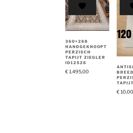
360×268
HANDGEKNOOPT
PERZISCH
TAPIJT ZIEGLER
ID12526
ANTIS
€
1.495,00
BREED
PERZI
TAPIJ
€
10,0