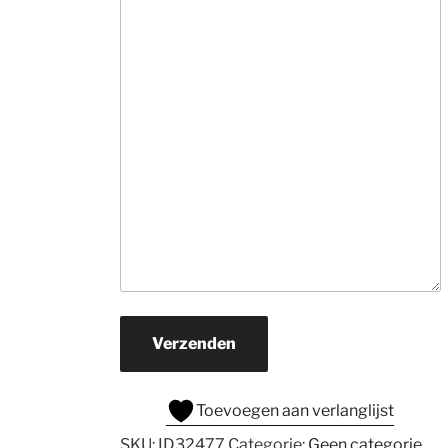
informatie. Ne
veel tijd, hebben
snel in de gaten
wat je zoekt en 
rollen hun 
suggesties 
onvermoeibaar u
De prijzen zijn v
ons prima.Zoek j
een mooi 
kwaliteits tapijt
daar naar toe. H
je een wat 
beperkter budg
Verzenden
ga er dan zeker 
naar toe.
Toevoegen aan verlanglijst
SKU:
ID32477
Categorie:
Geen categorie