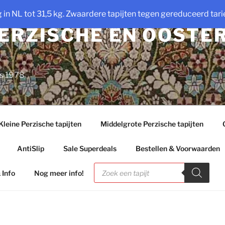
ng in NL tot 31,5 kg. Zwaardere tapijten tegen gereduceerd tarie
PERZISCHE EN OOSTE
ds 1978
Kleine Perzische tapijten
Middelgrote Perzische tapijten
AntiSlip
Sale Superdeals
Bestellen & Voorwaarden
Producten
zoeken
 Info
Nog meer info!