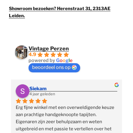
Showroom bezoeken? Herenstraat 31, 2313AE
Leiden.
Vintage Perzen
4.9
powered by
G
o
o
g
l
e
beoordeel ons op
Siekam
4 jaar geleden
Erg fijne winkel met een overweldigende keuze 
 
aan prachtige handgeknoopte tapijten. 
p
Eigenaren zijn zeer behulpzaam en weten 
uitgebreid en met passie te vertellen over het 