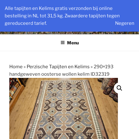
Ga
VINTAGE PERZISCHE EN
Alle tapijten en Kelims gratis verzonden bij online
naar
bestelling in NL tot 31,5 kg. Zwaardere tapijten tegen
OOSTERSE TAPIJTEN
de
gereduceerd tarief.
Negeren
inhoud
Powered by SlatsAntiek.nl sinds 1978
Menu
Home
»
Perzische Tapijten en Kelims
»
290×193
handgeweven oosterse wollen kelim ID32319