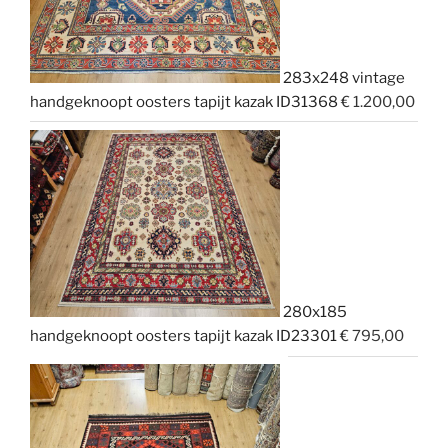
283x248 vintage
handgeknoopt oosters tapijt kazak ID31368
€
1.200,00
280x185
handgeknoopt oosters tapijt kazak ID23301
€
795,00