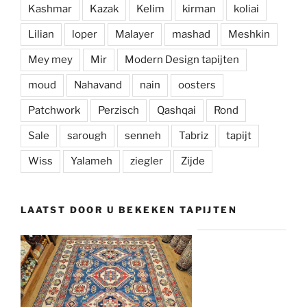
Kashmar
Kazak
Kelim
kirman
koliai
Lilian
loper
Malayer
mashad
Meshkin
Mey mey
Mir
Modern Design tapijten
moud
Nahavand
nain
oosters
Patchwork
Perzisch
Qashqai
Rond
Sale
sarough
senneh
Tabriz
tapijt
Wiss
Yalameh
ziegler
Zijde
LAATST DOOR U BEKEKEN TAPIJTEN