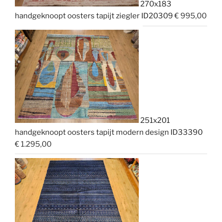
270x183
handgeknoopt oosters tapijt ziegler ID20309
€
995,00
251x201
handgeknoopt oosters tapijt modern design ID33390
€
1.295,00