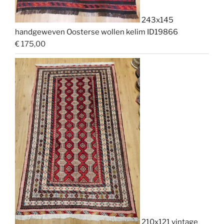
243x145
handgeweven Oosterse wollen kelim ID19866
€
175,00
210x121 vintage