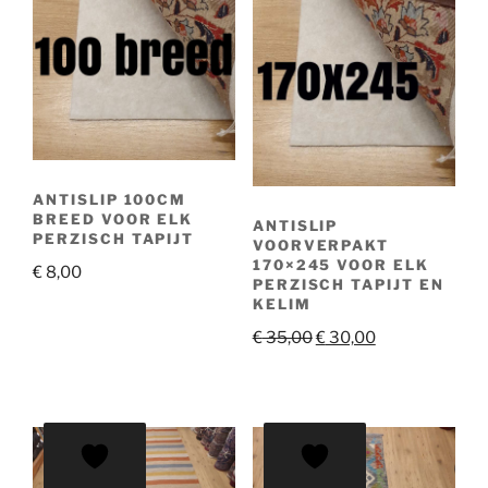
ANTISLIP 100CM
BREED VOOR ELK
ANTISLIP
PERZISCH TAPIJT
VOORVERPAKT
170×245 VOOR ELK
€
8,00
PERZISCH TAPIJT EN
KELIM
Oorspronkelijke
Huidige
€
35,00
€
30,00
prijs
prijs
was:
is:
€ 35,00.
€ 30,00.