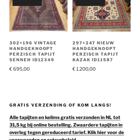
302×196 VINTAGE
297×247 NIEUW
HANDGEKNOOPT
HANDGEKNOOPT
PERZISCH TAPIJT
PERZISCH TAPIJT
SENNEH ID12349
KAZAK ID11587
€
695,00
€
1.200,00
GRATIS VERZENDING OF KOM LANGS!
Alle tapijten en kelims gratis verzonden in NL tot
31,5 kg bij online bestelling. Zwaardere tapijten in
overleg tegen gereduceerd tarief. Klik hier voor de