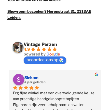
voorwaarden en retourbeleid.
Showroom bezoeken? Herenstraat 31, 2313AE
Leiden.
Vintage Perzen
4.9
powered by
G
o
o
g
l
e
beoordeel ons op
Siekam
4 jaar geleden
Erg fijne winkel met een overweldigende keuze 
 
aan prachtige handgeknoopte tapijten. 
p
Eigenaren zijn zeer behulpzaam en weten 