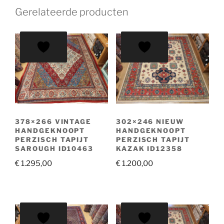
Gerelateerde producten
378×266 VINTAGE
302×246 NIEUW
HANDGEKNOOPT
HANDGEKNOOPT
PERZISCH TAPIJT
PERZISCH TAPIJT
SAROUGH ID10463
KAZAK ID12358
€
1.295,00
€
1.200,00