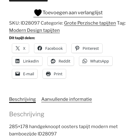
Toevoegen aan verlanglijst
SKU:
ID28097
Categorie:
Grote Perzische tapijten
Tag:
Modern Design tapijten
Dit tapijt delen:
X
Facebook
Pinterest
LinkedIn
Reddit
WhatsApp
E-mail
Print
Beschrijving
Aanvullende informatie
Beschrijving
285×178 handgeknoopt oosters tapijt modern met
bamboezijde ID28097