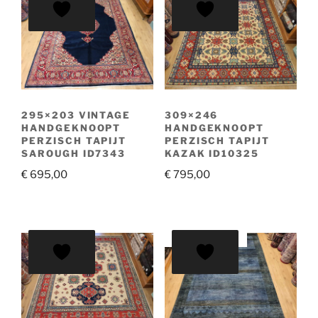
295×203 VINTAGE
309×246
HANDGEKNOOPT
HANDGEKNOOPT
PERZISCH TAPIJT
PERZISCH TAPIJT
SAROUGH ID7343
KAZAK ID10325
€
695,00
€
795,00
AANBIEDING!