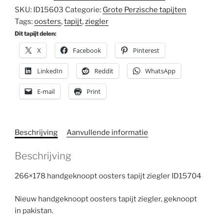
SKU:
ID15603
Categorie:
Grote Perzische tapijten
Tags:
oosters
,
tapijt
,
ziegler
Dit tapijt delen:
X
Facebook
Pinterest
LinkedIn
Reddit
WhatsApp
E-mail
Print
Beschrijving
Aanvullende informatie
Beschrijving
266×178 handgeknoopt oosters tapijt ziegler ID15704
Nieuw handgeknoopt oosters tapijt ziegler, geknoopt
in pakistan.