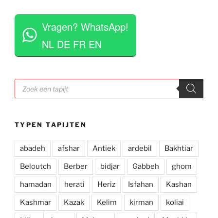
vinden het geen moeite om verschillende 
 
tapijten voor je uit te rollen. Tegelijkertijd niet 
Vragen? WhatsApp!
opdringerig en geven je rustig de tijd om je 
eigen keuze te maken. Tevens erg competitieve 
NL DE FR EN
prijzen. Al met al een zeer positieve ervaring en 
zou deze zaak aan iedereen aan willen raden.
Producten
zoeken
TYPEN TAPIJTEN
abadeh
afshar
Antiek
ardebil
Bakhtiar
Beloutch
Berber
bidjar
Gabbeh
ghom
hamadan
herati
Heriz
Isfahan
Kashan
Kashmar
Kazak
Kelim
kirman
koliai