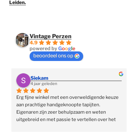
Leiden.
Vintage Perzen
4.9
powered by
G
o
o
g
l
e
beoordeel ons op
Siekam
4 jaar geleden
Erg fijne winkel met een overweldigende keuze 
 
aan prachtige handgeknoopte tapijten. 
p
Eigenaren zijn zeer behulpzaam en weten 
uitgebreid en met passie te vertellen over het 
assortiment, de herkomst en het ambacht. Ze 
staan klaar om vragen te beantwoorden en 