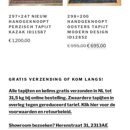
297×247 NIEUW
298×200
HANDGEKNOOPT
HANDGEKNOOPT
PERZISCH TAPIJT
OOSTERS TAPIJT
KAZAK ID11587
MODERN DESIGN
ID12852
€
1.200,00
Oorspronkelijke
Huidige
€
995,00
€
695,00
prijs
prijs
was:
is:
€ 995,00.
€ 695,00.
GRATIS VERZENDING OF KOM LANGS!
Alle tapijten en kelims gratis verzonden in NL tot
31,5 kg bij online bestelling. Zwaardere tapijten in
overleg tegen gereduceerd tarief. Klik hier voor de
voorwaarden en retourbeleid.
Showroom bezoeken? Herenstraat 31, 2313AE