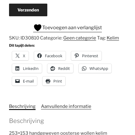
Verzenden
Toevoegen aan verlanglijst
SKU:
ID30810
Categorie:
Geen categorie
Tag:
Kelim
Dit tapijt delen:
X
Facebook
Pinterest
LinkedIn
Reddit
WhatsApp
E-mail
Print
Beschrijving
Aanvullende informatie
Beschrijving
253×153 handgeweven oosterse wollen kelim