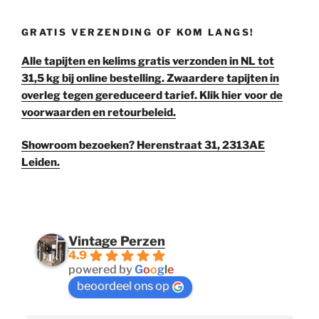
€ 48,00.
€ 40,00.
GRATIS VERZENDING OF KOM LANGS!
Alle tapijten en kelims gratis verzonden in NL tot
31,5 kg bij online bestelling. Zwaardere tapijten in
overleg tegen gereduceerd tarief. Klik hier voor de
voorwaarden en retourbeleid.
Showroom bezoeken? Herenstraat 31, 2313AE
Leiden.
Vintage Perzen
4.9
powered by
G
o
o
g
l
e
beoordeel ons op