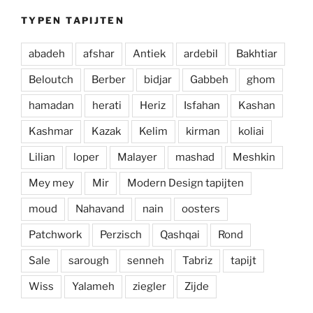
TYPEN TAPIJTEN
abadeh
afshar
Antiek
ardebil
Bakhtiar
Beloutch
Berber
bidjar
Gabbeh
ghom
hamadan
herati
Heriz
Isfahan
Kashan
Kashmar
Kazak
Kelim
kirman
koliai
Lilian
loper
Malayer
mashad
Meshkin
Mey mey
Mir
Modern Design tapijten
moud
Nahavand
nain
oosters
Patchwork
Perzisch
Qashqai
Rond
Sale
sarough
senneh
Tabriz
tapijt
Wiss
Yalameh
ziegler
Zijde