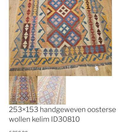
253×153 handgeweven oosterse
wollen kelim ID30810