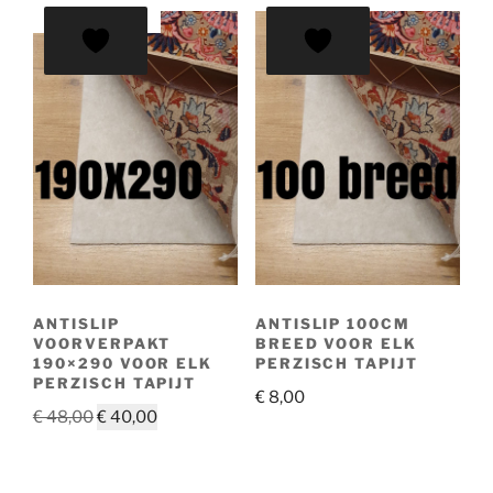
AANBIEDING!
ANTISLIP
ANTISLIP 100CM
VOORVERPAKT
BREED VOOR ELK
190×290 VOOR ELK
PERZISCH TAPIJT
PERZISCH TAPIJT
€
8,00
Oorspronkelijke
Huidige
€
48,00
€
40,00
prijs
prijs
was:
is: