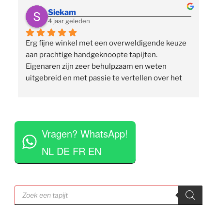
Siekam
4 jaar geleden
Erg fijne winkel met een overweldigende keuze 
 
aan prachtige handgeknoopte tapijten. 
p
Eigenaren zijn zeer behulpzaam en weten 
uitgebreid en met passie te vertellen over het 
assortiment, de herkomst en het ambacht. Ze 
staan klaar om vragen te beantwoorden en 
vinden het geen moeite om verschillende 
 
tapijten voor je uit te rollen. Tegelijkertijd niet 
Vragen? WhatsApp!
opdringerig en geven je rustig de tijd om je 
eigen keuze te maken. Tevens erg competitieve 
NL DE FR EN
prijzen. Al met al een zeer positieve ervaring en 
zou deze zaak aan iedereen aan willen raden.
Producten
zoeken