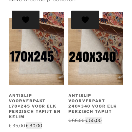
AANBIEDING!
AANBIEDING!
ANTISLIP
ANTISLIP
VOORVERPAKT
VOORVERPAKT
170×245 VOOR ELK
240×340 VOOR ELK
PERZISCH TAPIJT EN
PERZISCH TAPIJT
KELIM
Oorspronkelijke
Huidige
€
66,00
€
55,00
Oorspronkelijke
Huidige
€
35,00
€
30,00
prijs
prijs