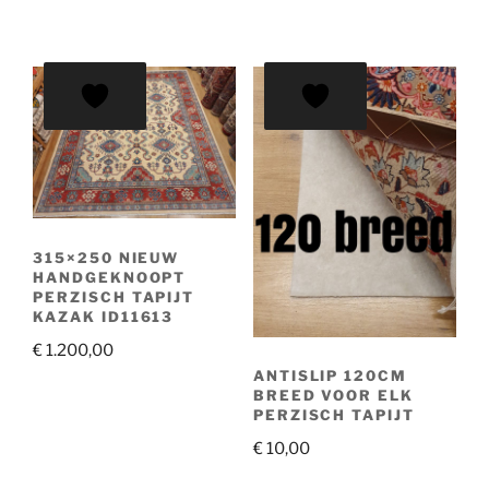
prijs
prijs
was:
is:
was:
is:
€ 66,00.
€ 55,00.
€ 35,00.
€ 30,00.
315×250 NIEUW
HANDGEKNOOPT
PERZISCH TAPIJT
KAZAK ID11613
€
1.200,00
ANTISLIP 120CM
BREED VOOR ELK
PERZISCH TAPIJT
€
10,00