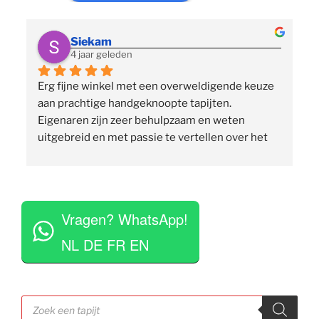
Siekam
4 jaar geleden
Erg fijne winkel met een overweldigende keuze 
 
aan prachtige handgeknoopte tapijten. 
p
Eigenaren zijn zeer behulpzaam en weten 
uitgebreid en met passie te vertellen over het 
assortiment, de herkomst en het ambacht. Ze 
staan klaar om vragen te beantwoorden en 
vinden het geen moeite om verschillende 
 
tapijten voor je uit te rollen. Tegelijkertijd niet 
Vragen? WhatsApp!
opdringerig en geven je rustig de tijd om je 
eigen keuze te maken. Tevens erg competitieve 
NL DE FR EN
prijzen. Al met al een zeer positieve ervaring en 
zou deze zaak aan iedereen aan willen raden.
Producten
zoeken