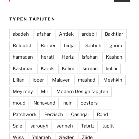
TYPEN TAPIJTEN
abadeh
afshar
Antiek
ardebil
Bakhtiar
Beloutch
Berber
bidjar
Gabbeh
ghom
hamadan
herati
Heriz
Isfahan
Kashan
Kashmar
Kazak
Kelim
kirman
koliai
Lilian
loper
Malayer
mashad
Meshkin
Mey mey
Mir
Modern Design tapijten
moud
Nahavand
nain
oosters
Patchwork
Perzisch
Qashqai
Rond
Sale
sarough
senneh
Tabriz
tapijt
Wiss
Yalameh
ziegler
Zijde