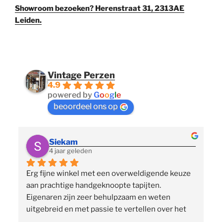
Showroom bezoeken? Herenstraat 31, 2313AE
Leiden.
Vintage Perzen
4.9
powered by
G
o
o
g
l
e
beoordeel ons op
Siekam
4 jaar geleden
Erg fijne winkel met een overweldigende keuze 
 
aan prachtige handgeknoopte tapijten. 
p
Eigenaren zijn zeer behulpzaam en weten 
uitgebreid en met passie te vertellen over het 
assortiment, de herkomst en het ambacht. Ze 