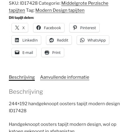
SKU:
ID17428
Categorie:
Middelgrote Perzische
tapijten
Tag:
Modern Design tapijten
Dit tapijt delen:
X
Facebook
Pinterest
LinkedIn
Reddit
WhatsApp
E-mail
Print
Beschrijving
Aanvullende informatie
Beschrijving
244×192 handgeknoopt oosters tapijt modern design
ID17428
Handgeknoopt oosters tapijt modern design, wol op
katoen geknoopt in afghanistan.