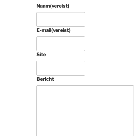
Naam
(vereist)
E-mail
(vereist)
4 jaar gel
Site
Prachtig rond 
Tabriz raj met zi
Bericht
tapijt aangescha
Tamelijk uniek. 
Deze 
ondernemers zij
vakkundig, 
buitengewoon 
vriendelijk en 
geven heel veel