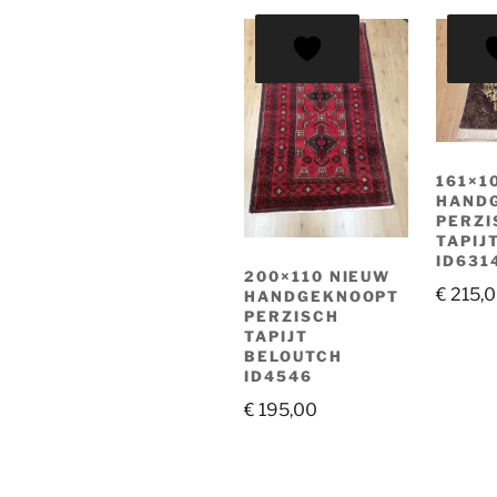
161×1
HAND
PERZI
TAPIJ
ID631
200×110 NIEUW
€
215,
HANDGEKNOOPT
PERZISCH
TAPIJT
BELOUTCH
ID4546
€
195,00