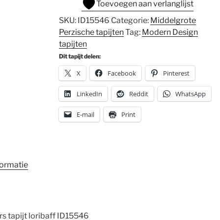
Toevoegen aan verlanglijst
SKU:
ID15546
Categorie:
Middelgrote
Perzische tapijten
Tag:
Modern Design
tapijten
Dit tapijt delen:
X
Facebook
Pinterest
LinkedIn
Reddit
WhatsApp
E-mail
Print
formatie
 tapijt loribaff ID15546