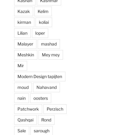
Kashan
Kashmar
prijzen. Al met al 
Kazak
Kelim
een zeer positieve 
ervaring en zou 
kirman
koliai
deze zaak aan 
Lilian
loper
iedereen aan 
willen raden.
Malayer
mashad
Meshkin
Mey mey
Mir
Modern Design tapijten
moud
Nahavand
nain
oosters
Patchwork
Perzisch
Qashqai
Rond
Sale
sarough