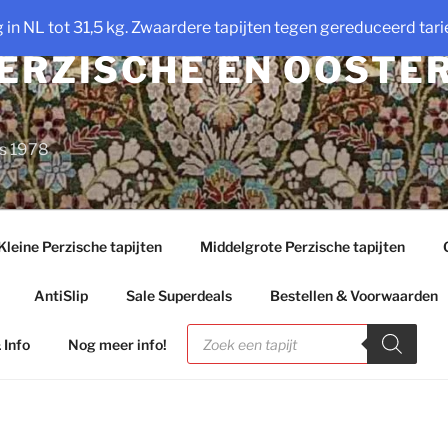
ng in NL tot 31,5 kg. Zwaardere tapijten tegen gereduceerd tarie
PERZISCHE EN OOSTE
ds 1978
Kleine Perzische tapijten
Middelgrote Perzische tapijten
AntiSlip
Sale Superdeals
Bestellen & Voorwaarden
Producten
zoeken
 Info
Nog meer info!