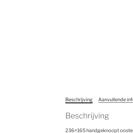
Beschrijving
Aanvullende in
Beschrijving
236×165 handgeknoopt oosters