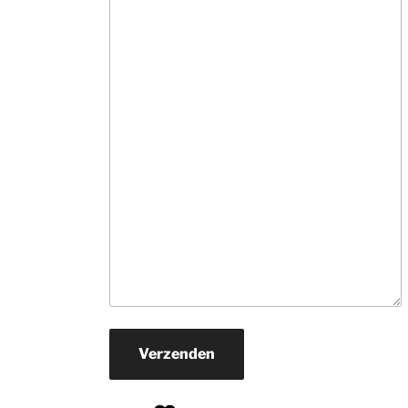
informatie. Ne
veel tijd, hebben
snel in de gaten
wat je zoekt en 
rollen hun 
suggesties 
onvermoeibaar u
De prijzen zijn v
ons prima.Zoek j
een mooi 
kwaliteits tapijt
daar naar toe. H
je een wat 
beperkter budg
ga er dan zeker 
naar toe.
Verzenden