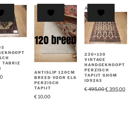
Aanbieding!
03
GEKNOOPT
230×130
SCH
VINTAGE
T TABRIZ
HANDGEKNOOPT
4
PERZISCH
ANTISLIP 120CM
TAPIJT GHOM
00
BREED VOOR ELK
ID9263
PERZISCH
TAPIJT
Oorspronke
Hu
€
495,00
€
395,00
prijs
pr
€
10,00
was:
is:
€ 495,00.
€ 