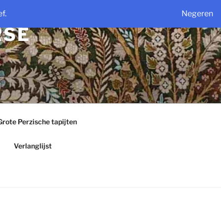
f.
Negeren
RSE
Grote Perzische tapijten
Verlanglijst