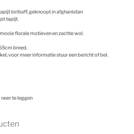
ijt loribaff, geknoopt in afghanistan
 tapijt.
, mooie florale motieven en zachte wol.
165cm breed.
nkel, voor meer informatie stuur een bericht of bel.
 neer te leggen
ucten