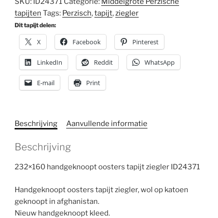
SKU:
ID24371
Categorie:
Middelgrote Perzische
tapijten
Tags:
Perzisch
,
tapijt
,
ziegler
Dit tapijt delen:
X
Facebook
Pinterest
LinkedIn
Reddit
WhatsApp
E-mail
Print
Beschrijving
Aanvullende informatie
Beschrijving
232×160 handgeknoopt oosters tapijt ziegler ID24371
Handgeknoopt oosters tapijt ziegler, wol op katoen
geknoopt in afghanistan.
Nieuw handgeknoopt kleed.