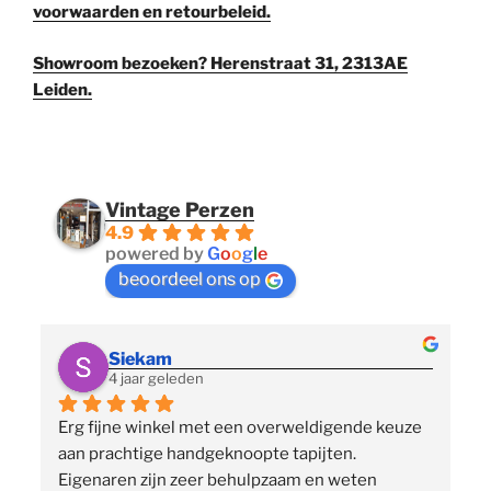
voorwaarden en retourbeleid.
Showroom bezoeken? Herenstraat 31, 2313AE
Leiden.
Vintage Perzen
4.9
powered by
G
o
o
g
l
e
beoordeel ons op
Siekam
4 jaar geleden
Erg fijne winkel met een overweldigende keuze 
 
aan prachtige handgeknoopte tapijten. 
p
Eigenaren zijn zeer behulpzaam en weten 