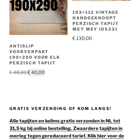
163×112 VINTAGE
HANDGEKNOOPT
PERZISCH TAPIJT
MEY MEY ID5331
€
130,00
ANTISLIP
VOORVERPAKT
190×290 VOOR ELK
PERZISCH TAPIJT
Oorspronkelijke
Huidige
€
48,00
€
40,00
prijs
prijs
was:
is:
€ 48,00.
€ 40,00.
GRATIS VERZENDING OF KOM LANGS!
Alle tapijten en kelims gratis verzonden in NL tot
31,5 kg bij online bestelling. Zwaardere tapijten in
overleg tegen gereduceerd tarief. Klik hier voor de