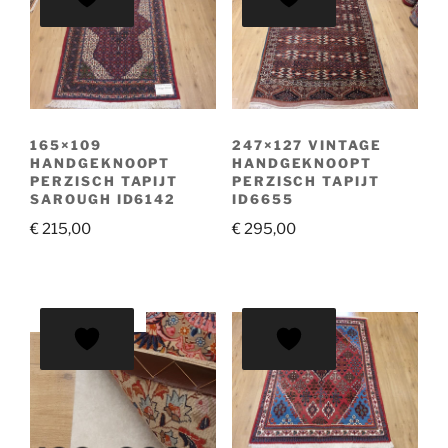
165×109
247×127 VINTAGE
HANDGEKNOOPT
HANDGEKNOOPT
PERZISCH TAPIJT
PERZISCH TAPIJT
SAROUGH ID6142
ID6655
€
215,00
€
295,00
AANBIEDING!