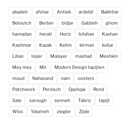
abadeh
afshar
Antiek
ardebil
Bakhtiar
Beloutch
Berber
bidjar
Gabbeh
ghom
hamadan
herati
Heriz
Isfahan
Kashan
Kashmar
Kazak
Kelim
kirman
koliai
Lilian
loper
Malayer
mashad
Meshkin
Mey mey
Mir
Modern Design tapijten
moud
Nahavand
nain
oosters
Patchwork
Perzisch
Qashqai
Rond
Sale
sarough
senneh
Tabriz
tapijt
Wiss
Yalameh
ziegler
Zijde