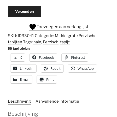
Verzenden
Toevoegen aan verlanglijst
SKU:
ID33041
Categorie:
Middelgrote Perzische
tapijten
Tags:
nain
,
Perzisch
,
tapijt
Dit tapijt delen:
X
Facebook
Pinterest
LinkedIn
Reddit
WhatsApp
E-mail
Print
Beschrijving
Aanvullende informatie
Beschrijving