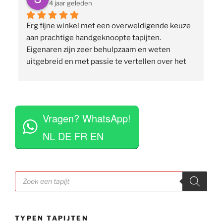
4 jaar geleden
Erg fijne winkel met een overweldigende keuze 
 
aan prachtige handgeknoopte tapijten. 
p
Eigenaren zijn zeer behulpzaam en weten 
uitgebreid en met passie te vertellen over het 
assortiment, de herkomst en het ambacht. Ze 
staan klaar om vragen te beantwoorden en 
vinden het geen moeite om verschillende 
 
tapijten voor je uit te rollen. Tegelijkertijd niet 
Vragen? WhatsApp!
opdringerig en geven je rustig de tijd om je 
eigen keuze te maken. Tevens erg competitieve 
NL DE FR EN
prijzen. Al met al een zeer positieve ervaring en 
zou deze zaak aan iedereen aan willen raden.
Producten
zoeken
TYPEN TAPIJTEN