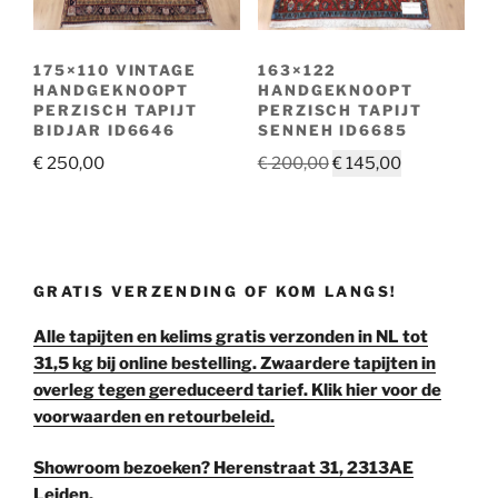
175×110 VINTAGE
163×122
HANDGEKNOOPT
HANDGEKNOOPT
PERZISCH TAPIJT
PERZISCH TAPIJT
BIDJAR ID6646
SENNEH ID6685
Oorspronkelijke
Huidige
€
250,00
€
200,00
€
145,00
prijs
prijs
was:
is:
€ 200,00.
€ 145,00.
GRATIS VERZENDING OF KOM LANGS!
Alle tapijten en kelims gratis verzonden in NL tot
31,5 kg bij online bestelling. Zwaardere tapijten in
overleg tegen gereduceerd tarief. Klik hier voor de
voorwaarden en retourbeleid.
Showroom bezoeken? Herenstraat 31, 2313AE
Leiden.