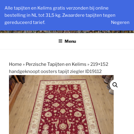
Ga
VINTAGE PERZISCHE EN
Alle tapijten en Kelims gratis verzonden bij online
naar
bestelling in NL tot 31,5 kg. Zwaardere tapijten tegen
OOSTERSE TAPIJTEN
de
gereduceerd tarief.
Negeren
inhoud
Powered by SlatsAntiek.nl sinds 1978
Menu
Home
»
Perzische Tapijten en Kelims
»
219×152
handgeknoopt oosters tapijt ziegler ID19112