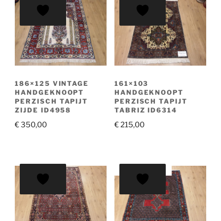
186×125 VINTAGE
161×103
HANDGEKNOOPT
HANDGEKNOOPT
PERZISCH TAPIJT
PERZISCH TAPIJT
ZIJDE ID4958
TABRIZ ID6314
€
350,00
€
215,00
AANBIEDING!