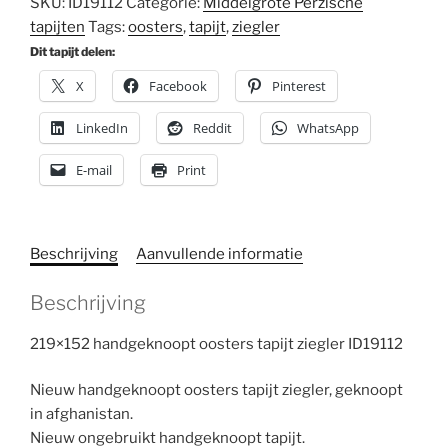
SKU:
ID19112
Categorie:
Middelgrote Perzische
tapijten
Tags:
oosters
,
tapijt
,
ziegler
Dit tapijt delen:
X
Facebook
Pinterest
LinkedIn
Reddit
WhatsApp
E-mail
Print
Beschrijving
Aanvullende informatie
Beschrijving
219×152 handgeknoopt oosters tapijt ziegler ID19112
Nieuw handgeknoopt oosters tapijt ziegler, geknoopt
in afghanistan.
Nieuw ongebruikt handgeknoopt tapijt.