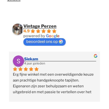
Vintage Perzen
4.9
powered by
G
o
o
g
l
e
beoordeel ons op
Siekam
4 jaar geleden
Erg fijne winkel met een overweldigende keuze 
 
aan prachtige handgeknoopte tapijten. 
p
Eigenaren zijn zeer behulpzaam en weten 
uitgebreid en met passie te vertellen over het 
assortiment, de herkomst en het ambacht. Ze 
staan klaar om vragen te beantwoorden en 