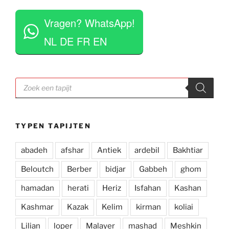
vinden het geen moeite om verschillende 
 
tapijten voor je uit te rollen. Tegelijkertijd niet 
Vragen? WhatsApp!
opdringerig en geven je rustig de tijd om je 
eigen keuze te maken. Tevens erg competitieve 
NL DE FR EN
prijzen. Al met al een zeer positieve ervaring en 
zou deze zaak aan iedereen aan willen raden.
Producten
zoeken
TYPEN TAPIJTEN
abadeh
afshar
Antiek
ardebil
Bakhtiar
Beloutch
Berber
bidjar
Gabbeh
ghom
hamadan
herati
Heriz
Isfahan
Kashan
Kashmar
Kazak
Kelim
kirman
koliai
Lilian
loper
Malayer
mashad
Meshkin