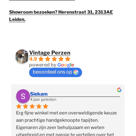
Showroom bezoeken? Herenstraat 31, 2313AE
Leiden.
Vintage Perzen
4.9
powered by
G
o
o
g
l
e
beoordeel ons op
Siekam
4 jaar geleden
Erg fijne winkel met een overweldigende keuze 
 
aan prachtige handgeknoopte tapijten. 
p
Eigenaren zijn zeer behulpzaam en weten 
uitgebreid en met passie te vertellen over het 