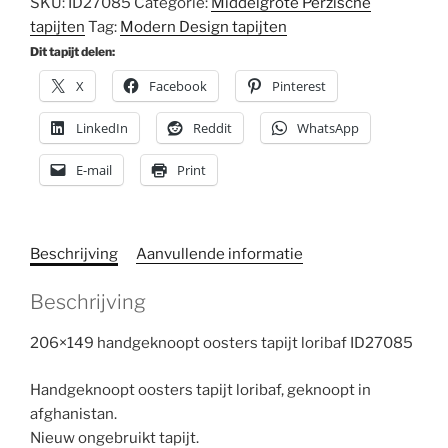
SKU:
ID27085
Categorie:
Middelgrote Perzische
tapijten
Tag:
Modern Design tapijten
Dit tapijt delen:
X
Facebook
Pinterest
LinkedIn
Reddit
WhatsApp
E-mail
Print
Beschrijving
Aanvullende informatie
Beschrijving
206×149 handgeknoopt oosters tapijt loribaf ID27085
Handgeknoopt oosters tapijt loribaf, geknoopt in
afghanistan.
Nieuw ongebruikt tapijt.