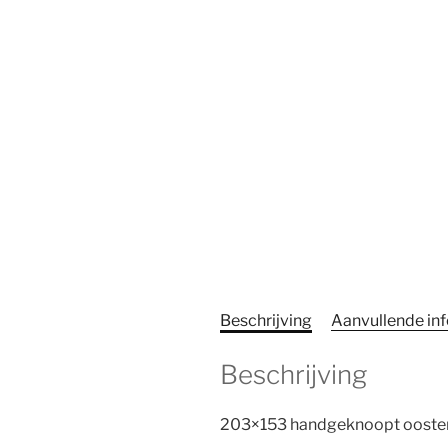
Beschrijving
Aanvullende in
Beschrijving
203×153 handgeknoopt oosters