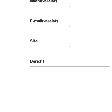
Naam
(vereist)
E-mail
(vereist)
Site
4 jaar gel
Prachtig rond 
Tabriz raj met zi
Bericht
tapijt aangescha
Tamelijk uniek. 
Deze 
ondernemers zij
vakkundig, 
buitengewoon 
vriendelijk en 
geven heel veel