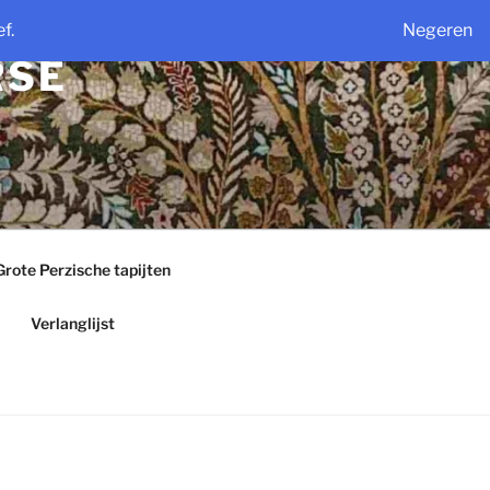
f.
Negeren
RSE
Grote Perzische tapijten
Verlanglijst