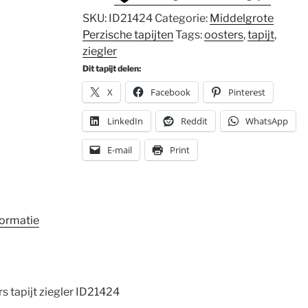
SKU:
ID21424
Categorie:
Middelgrote
Perzische tapijten
Tags:
oosters
,
tapijt
,
ziegler
Dit tapijt delen:
X
Facebook
Pinterest
LinkedIn
Reddit
WhatsApp
E-mail
Print
formatie
 tapijt ziegler ID21424