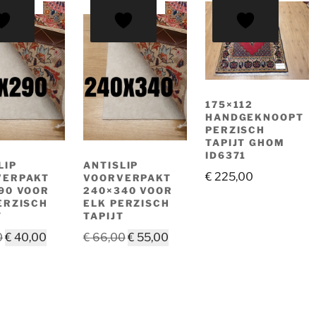
EDING!
AANBIEDING!
175×112
HANDGEKNOOPT
PERZISCH
TAPIJT GHOM
ID6371
LIP
ANTISLIP
€
225,00
VERPAKT
VOORVERPAKT
90 VOOR
240×340 VOOR
ERZISCH
ELK PERZISCH
T
TAPIJT
Oorspronkelijke
Huidige
Oorspronkelijke
Huidige
0
€
40,00
€
66,00
€
55,00
prijs
prijs
prijs
prijs
was:
is:
was:
is:
€ 48,00.
€ 40,00.
€ 66,00.
€ 55,00.