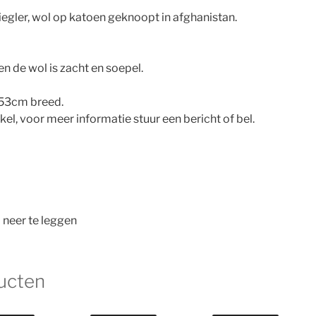
egler, wol op katoen geknoopt in afghanistan.
en de wol is zacht en soepel.
153cm breed.
nkel, voor meer informatie stuur een bericht of bel.
 neer te leggen
ucten