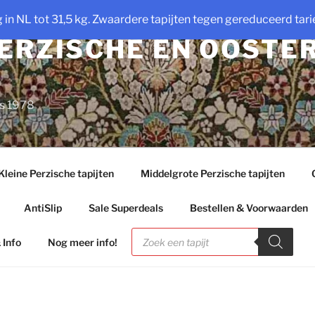
ng in NL tot 31,5 kg. Zwaardere tapijten tegen gereduceerd tarie
PERZISCHE EN OOSTE
ds 1978
Kleine Perzische tapijten
Middelgrote Perzische tapijten
AntiSlip
Sale Superdeals
Bestellen & Voorwaarden
Producten
zoeken
 Info
Nog meer info!