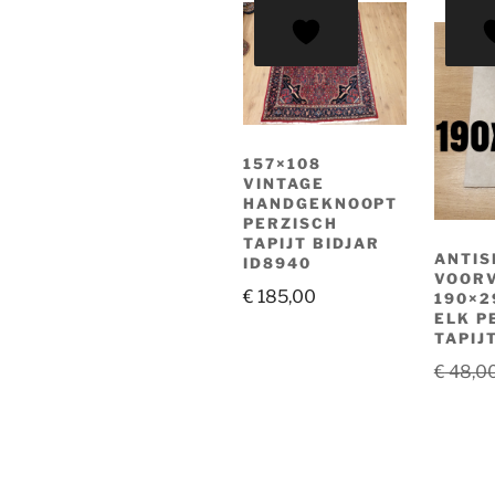
AANBI
157×108
VINTAGE
HANDGEKNOOPT
PERZISCH
TAPIJT BIDJAR
ANTIS
ID8940
VOOR
€
185,00
190×2
ELK P
TAPIJ
€
48,0