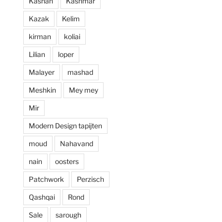
Kashan
Kashmar
prijzen. Al met al 
Kazak
Kelim
een zeer positieve 
ervaring en zou 
kirman
koliai
deze zaak aan 
Lilian
loper
iedereen aan 
willen raden.
Malayer
mashad
Meshkin
Mey mey
Mir
Modern Design tapijten
moud
Nahavand
nain
oosters
Patchwork
Perzisch
Qashqai
Rond
Sale
sarough