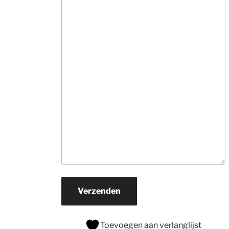
informatie. Ne
veel tijd, hebben
snel in de gaten
wat je zoekt en 
rollen hun 
suggesties 
onvermoeibaar u
De prijzen zijn v
ons prima.Zoek j
een mooi 
kwaliteits tapijt
daar naar toe. H
je een wat 
beperkter budg
ga er dan zeker 
naar toe.
Verzenden
Toevoegen aan verlanglijst