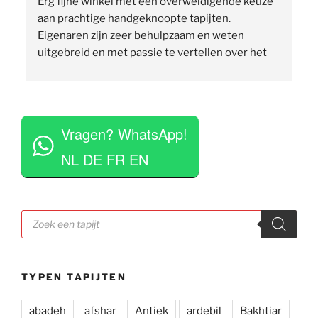
Erg fijne winkel met een overweldigende keuze 
 
aan prachtige handgeknoopte tapijten. 
p
Eigenaren zijn zeer behulpzaam en weten 
uitgebreid en met passie te vertellen over het 
assortiment, de herkomst en het ambacht. Ze 
staan klaar om vragen te beantwoorden en 
vinden het geen moeite om verschillende 
 
tapijten voor je uit te rollen. Tegelijkertijd niet 
Vragen? WhatsApp!
opdringerig en geven je rustig de tijd om je 
eigen keuze te maken. Tevens erg competitieve 
NL DE FR EN
prijzen. Al met al een zeer positieve ervaring en 
zou deze zaak aan iedereen aan willen raden.
Producten
zoeken
TYPEN TAPIJTEN
abadeh
afshar
Antiek
ardebil
Bakhtiar