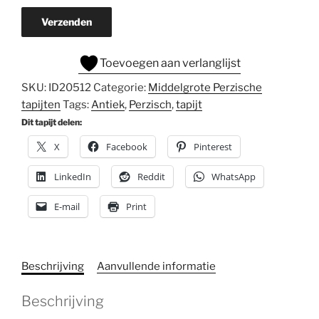
Verzenden
Toevoegen aan verlanglijst
SKU:
ID20512
Categorie:
Middelgrote Perzische
tapijten
Tags:
Antiek
,
Perzisch
,
tapijt
Dit tapijt delen:
X
Facebook
Pinterest
LinkedIn
Reddit
WhatsApp
E-mail
Print
Beschrijving
Aanvullende informatie
Beschrijving