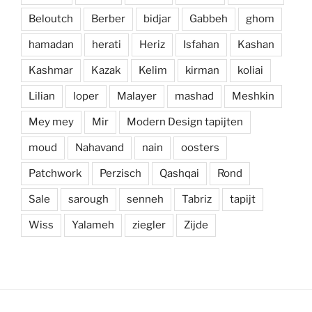
Beloutch
Berber
bidjar
Gabbeh
ghom
hamadan
herati
Heriz
Isfahan
Kashan
Kashmar
Kazak
Kelim
kirman
koliai
Lilian
loper
Malayer
mashad
Meshkin
Mey mey
Mir
Modern Design tapijten
moud
Nahavand
nain
oosters
Patchwork
Perzisch
Qashqai
Rond
Sale
sarough
senneh
Tabriz
tapijt
Wiss
Yalameh
ziegler
Zijde