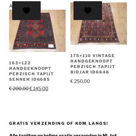
Aanbieding!
175×110 VINTAGE
HANDGEKNOOPT
163×122
PERZISCH TAPIJT
HANDGEKNOOPT
BIDJAR ID6646
PERZISCH TAPIJT
SENNEH ID6685
€
250,00
Oorspronkelijke
Huidige
€
200,00
€
145,00
prijs
prijs
was:
is:
€ 200,00.
€ 145,00.
GRATIS VERZENDING OF KOM LANGS!
Alle tapijten en kelims gratis verzonden in NL tot