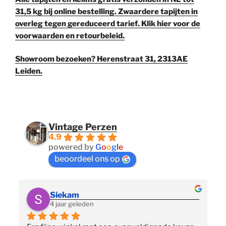
31,5 kg bij online bestelling. Zwaardere tapijten in
overleg tegen gereduceerd tarief. Klik hier voor de
voorwaarden en retourbeleid.
Showroom bezoeken? Herenstraat 31, 2313AE
Leiden.
Vintage Perzen
4.9
powered by
G
o
o
g
l
e
beoordeel ons op
Siekam
4 jaar geleden