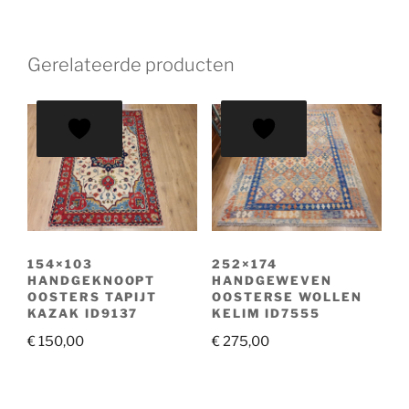
Gerelateerde producten
154×103
252×174
HANDGEKNOOPT
HANDGEWEVEN
OOSTERS TAPIJT
OOSTERSE WOLLEN
KAZAK ID9137
KELIM ID7555
€
150,00
€
275,00