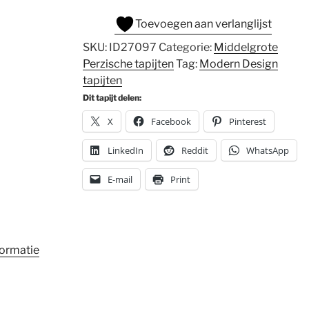
Toevoegen aan verlanglijst
SKU:
ID27097
Categorie:
Middelgrote
Perzische tapijten
Tag:
Modern Design
tapijten
Dit tapijt delen:
X
Facebook
Pinterest
LinkedIn
Reddit
WhatsApp
E-mail
Print
formatie