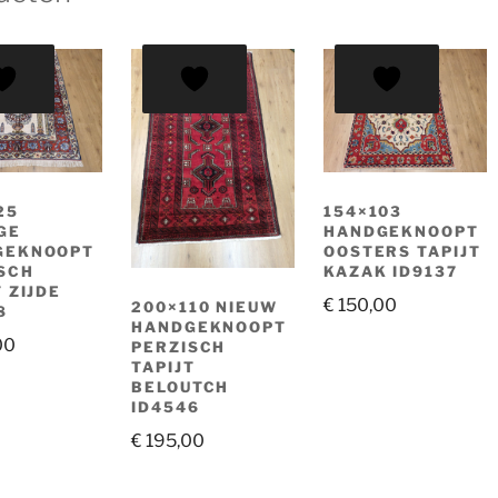
25
154×103
GE
HANDGEKNOOPT
GEKNOOPT
OOSTERS TAPIJT
SCH
KAZAK ID9137
T ZIJDE
€
150,00
200×110 NIEUW
8
HANDGEKNOOPT
00
PERZISCH
TAPIJT
BELOUTCH
ID4546
€
195,00