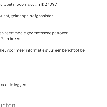
s tapijt modern design ID27097
ribaf, geknoopt in afghanistan.
r en heeft mooie geometrische patronen.
147cm breed.
nkel, voor meer informatie stuur een bericht of bel.
 neer te leggen.
ucten