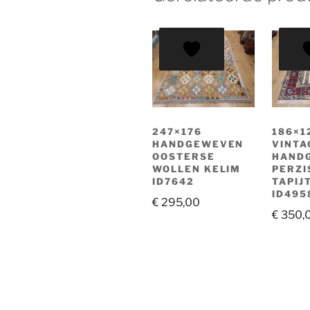
247×176
186×1
HANDGEWEVEN
VINTA
OOSTERSE
HAND
WOLLEN KELIM
PERZI
ID7642
TAPIJ
ID495
€
295,00
€
350,