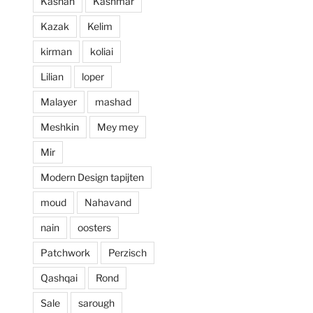
Kashan
Kashmar
prijzen. Al met al 
Kazak
Kelim
een zeer positieve 
ervaring en zou 
kirman
koliai
deze zaak aan 
Lilian
loper
iedereen aan 
willen raden.
Malayer
mashad
Meshkin
Mey mey
Mir
Modern Design tapijten
moud
Nahavand
nain
oosters
Patchwork
Perzisch
Qashqai
Rond
Sale
sarough