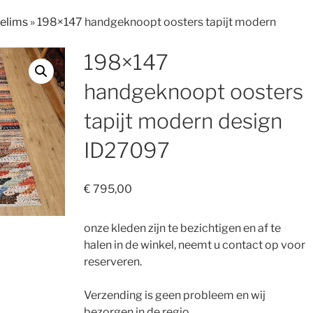
Kelims
»
198×147 handgeknoopt oosters tapijt modern
198×147
handgeknoopt oosters
tapijt modern design
ID27097
€
795,00
onze kleden zijn te bezichtigen en af te
halen in de winkel, neemt u contact op voor
reserveren.
Verzending is geen probleem en wij
bezorgen in de regio