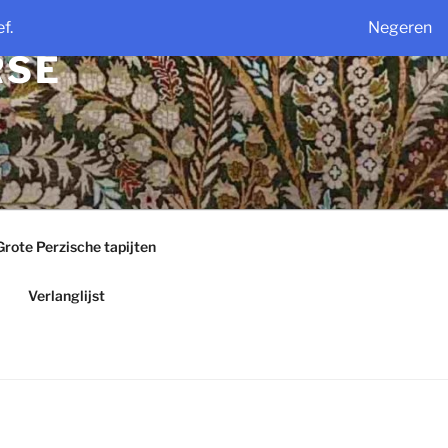
f.
Negeren
RSE
Grote Perzische tapijten
Verlanglijst