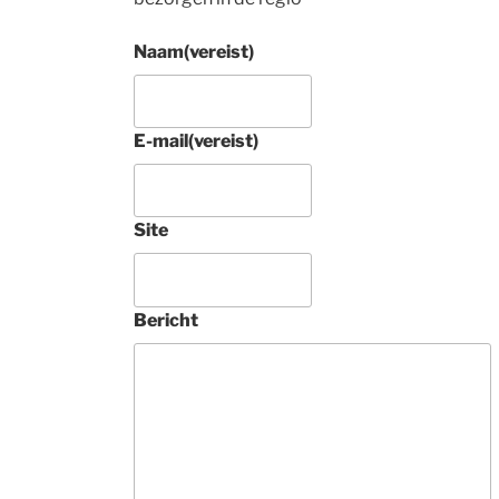
Naam
(vereist)
E-mail
(vereist)
4 jaar gel
Site
Prachtig rond 
Tabriz raj met zi
tapijt aangescha
Bericht
Tamelijk uniek. 
Deze 
ondernemers zij
vakkundig, 
buitengewoon 
vriendelijk en 
geven heel veel