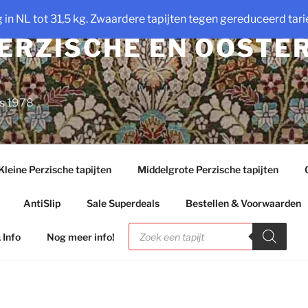
ng in NL tot 31,5 kg. Zwaardere tapijten tegen gereduceerd tarie
PERZISCHE EN OOSTE
ds 1978
Kleine Perzische tapijten
Middelgrote Perzische tapijten
AntiSlip
Sale Superdeals
Bestellen & Voorwaarden
Producten
zoeken
 Info
Nog meer info!