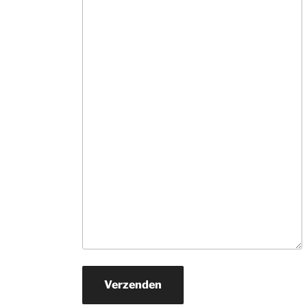
informatie. Ne
veel tijd, hebben
snel in de gaten
wat je zoekt en 
rollen hun 
suggesties 
onvermoeibaar u
De prijzen zijn v
ons prima.Zoek j
een mooi 
kwaliteits tapijt
daar naar toe. H
je een wat 
beperkter budg
ga er dan zeker 
naar toe.
Verzenden