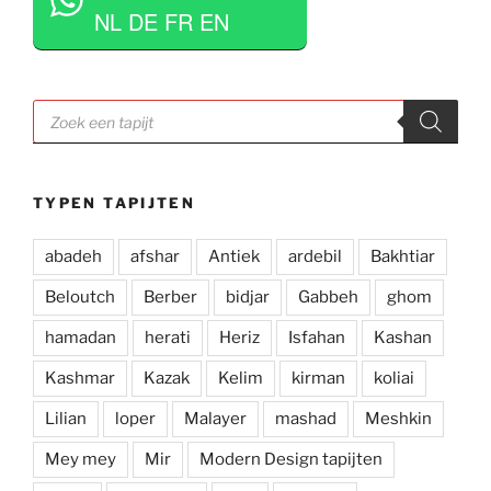
eigen keuze te maken. Tevens erg competitieve 
NL DE FR EN
prijzen. Al met al een zeer positieve ervaring en 
zou deze zaak aan iedereen aan willen raden.
Producten
zoeken
TYPEN TAPIJTEN
abadeh
afshar
Antiek
ardebil
Bakhtiar
Beloutch
Berber
bidjar
Gabbeh
ghom
hamadan
herati
Heriz
Isfahan
Kashan
Kashmar
Kazak
Kelim
kirman
koliai
Lilian
loper
Malayer
mashad
Meshkin
Mey mey
Mir
Modern Design tapijten