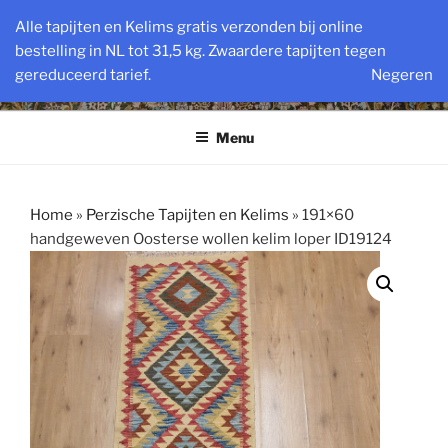
Ga
VINTAGE PERZISCHE EN
Alle tapijten en Kelims gratis verzonden bij online
naar
bestelling in NL tot 31,5 kg. Zwaardere tapijten tegen
OOSTERSE TAPIJTEN
de
gereduceerd tarief.
Negeren
inhoud
Powered by SlatsAntiek.nl sinds 1978
Menu
Home
»
Perzische Tapijten en Kelims
»
191×60
handgeweven Oosterse wollen kelim loper ID19124