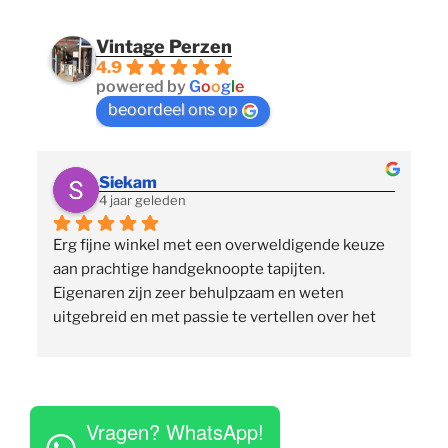
Vintage Perzen
4.9
powered by
G
o
o
g
l
e
beoordeel ons op
Siekam
4 jaar geleden
Erg fijne winkel met een overweldigende keuze 
 
aan prachtige handgeknoopte tapijten. 
p
Eigenaren zijn zeer behulpzaam en weten 
uitgebreid en met passie te vertellen over het 
assortiment, de herkomst en het ambacht. Ze 
staan klaar om vragen te beantwoorden en 
vinden het geen moeite om verschillende 
 
tapijten voor je uit te rollen. Tegelijkertijd niet 
Vragen? WhatsApp!
opdringerig en geven je rustig de tijd om je 