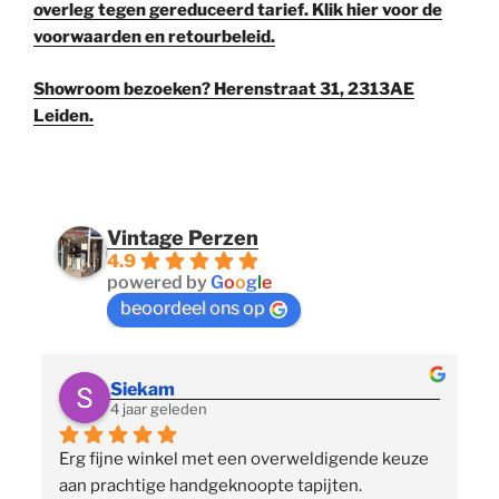
overleg tegen gereduceerd tarief. Klik hier voor de
voorwaarden en retourbeleid.
Showroom bezoeken? Herenstraat 31, 2313AE
Leiden.
Vintage Perzen
4.9
powered by
G
o
o
g
l
e
beoordeel ons op
Siekam
4 jaar geleden
Erg fijne winkel met een overweldigende keuze 
 
aan prachtige handgeknoopte tapijten. 
p