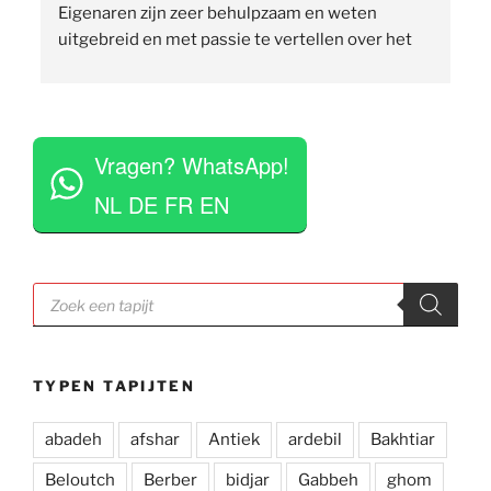
Eigenaren zijn zeer behulpzaam en weten 
uitgebreid en met passie te vertellen over het 
assortiment, de herkomst en het ambacht. Ze 
staan klaar om vragen te beantwoorden en 
vinden het geen moeite om verschillende 
 
tapijten voor je uit te rollen. Tegelijkertijd niet 
Vragen? WhatsApp!
opdringerig en geven je rustig de tijd om je 
eigen keuze te maken. Tevens erg competitieve 
NL DE FR EN
prijzen. Al met al een zeer positieve ervaring en 
zou deze zaak aan iedereen aan willen raden.
Producten
zoeken
TYPEN TAPIJTEN
abadeh
afshar
Antiek
ardebil
Bakhtiar
Beloutch
Berber
bidjar
Gabbeh
ghom