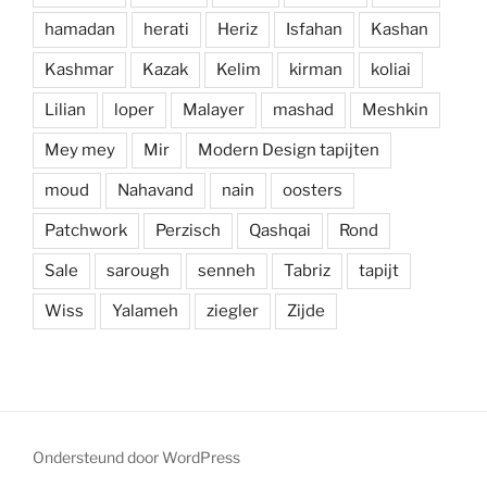
hamadan
herati
Heriz
Isfahan
Kashan
Kashmar
Kazak
Kelim
kirman
koliai
Lilian
loper
Malayer
mashad
Meshkin
Mey mey
Mir
Modern Design tapijten
moud
Nahavand
nain
oosters
Patchwork
Perzisch
Qashqai
Rond
Sale
sarough
senneh
Tabriz
tapijt
Wiss
Yalameh
ziegler
Zijde
Ondersteund door WordPress