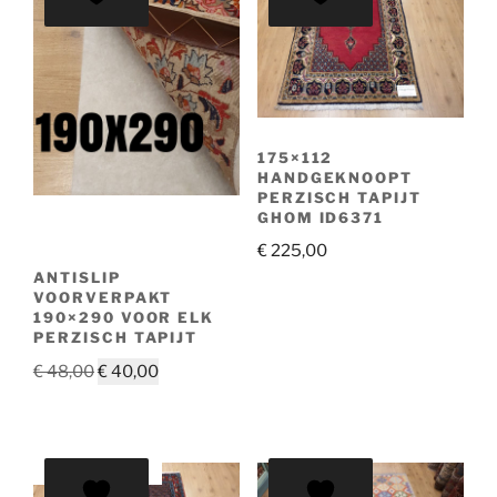
175×112
HANDGEKNOOPT
PERZISCH TAPIJT
GHOM ID6371
€
225,00
ANTISLIP
VOORVERPAKT
190×290 VOOR ELK
PERZISCH TAPIJT
Oorspronkelijke
Huidige
€
48,00
€
40,00
prijs
prijs
was:
is:
€ 48,00.
€ 40,00.
AANBIEDING!