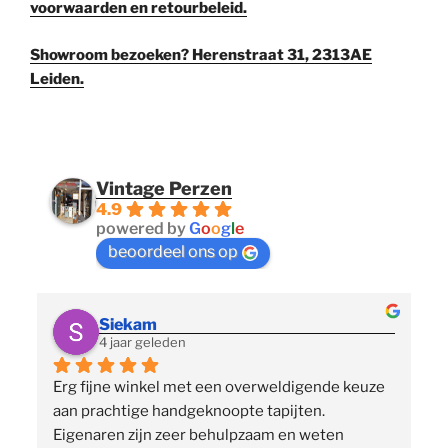
voorwaarden en retourbeleid.
Showroom bezoeken? Herenstraat 31, 2313AE
Leiden.
Vintage Perzen
4.9
powered by
G
o
o
g
l
e
beoordeel ons op
Siekam
4 jaar geleden
Erg fijne winkel met een overweldigende keuze 
 
aan prachtige handgeknoopte tapijten. 
p
Eigenaren zijn zeer behulpzaam en weten 