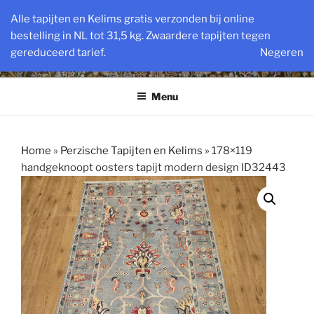
Ga
VINTAGE PERZISCHE EN
Alle tapijten en Kelims gratis verzonden bij online
naar
bestelling in NL tot 31,5 kg. Zwaardere tapijten tegen
OOSTERSE TAPIJTEN
de
gereduceerd tarief.
Negeren
inhoud
Powered by SlatsAntiek.nl sinds 1978
Menu
Home
»
Perzische Tapijten en Kelims
»
178×119
handgeknoopt oosters tapijt modern design ID32443