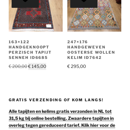
163×122
247×176
HANDGEKNOOPT
HANDGEWEVEN
PERZISCH TAPIJT
OOSTERSE WOLLEN
SENNEH ID6685
KELIM ID7642
Oorspronkelijke
Huidige
€
200,00
€
145,00
€
295,00
prijs
prijs
was:
is:
€ 200,00.
€ 145,00.
GRATIS VERZENDING OF KOM LANGS!
Alle tapijten en kelims gratis verzonden in NL tot
31,5 kg bij online bestelling. Zwaardere tapijten in
overleg tegen gereduceerd tarief. Klik hier voor de