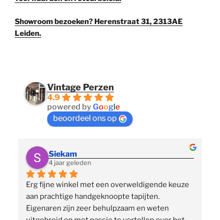
Showroom bezoeken? Herenstraat 31, 2313AE
Leiden.
Vintage Perzen
4.9
powered by
G
o
o
g
l
e
beoordeel ons op
Siekam
4 jaar geleden
Erg fijne winkel met een overweldigende keuze 
 
aan prachtige handgeknoopte tapijten. 
p
Eigenaren zijn zeer behulpzaam en weten 