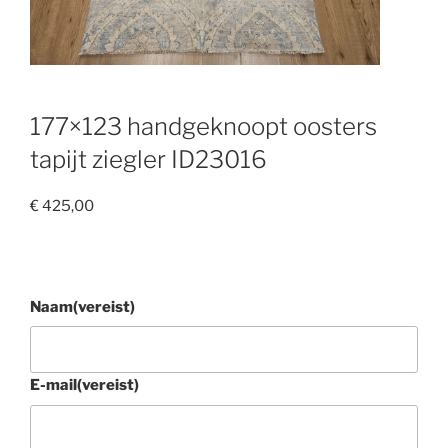
177×123 handgeknoopt oosters
tapijt ziegler ID23016
€
425,00
Naam
(vereist)
E-mail
(vereist)